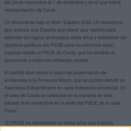
del 29 de noviembre al 1 de diciembre y en el que habrá
representación de Ceuta.
Un documento bajo el título ‘España 2030. Un socialismo
que avanza, una España que lidera’ que “servirá para
defender los logros alcanzados estos años y establecer los
objetivos políticos del PSOE para los próximos años”,
explican desde el PSOE de Ceuta, que ha remitido el
documento a todos los militantes ceutíes.
El partido abre ahora el plazo de presentación de
enmiendas a la Ponencia Marco, que se podrán debatir en
Asamblea Extraordinaria en cada federación provincial. En
el caso de Ceuta se celebrará en la mañana de este
sábado 9 de noviembre en la sede del PSOE de la calle
Daoiz
“El PSOE ha demostrado en estos años que España
adelanta por la izquierda”, remarcan los
socialistas
en la