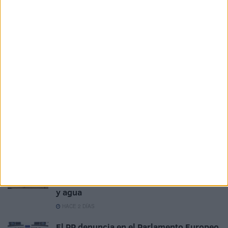
Partido Socialista Obrero Español (PSOE)
Related
Posts
El PSOE de Ceuta: "No podemos permitir
que ninguna mujer o niña se sienta
desprotegida"
HACE 17 HORAS
Bajo investigación judicial 6 agresiones
sexuales tras la entrada masiva en Ceuta
HACE 20 HORAS
Avanza la instalación de servicios
básicos para inmigrantes: una carpa, luz
y agua
HACE 2 DÍAS
El PP denuncia en el Parlamento Europeo