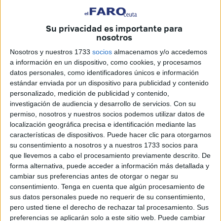
presentación de su Ponencia Marco para el 41 Congreso
Federal del partido.
Su privacidad es importante para
nosotros
“Hemos demostrado que el progreso viene siempre de la
Nosotros y nuestros 1733
socios
almacenamos y/o accedemos
mano de Gobiernos socialistas.
Los grandes avances
a información en un dispositivo, como cookies, y procesamos
sociales, económicos, medioambientales y feministas
datos personales, como identificadores únicos e información
que nuestro país ha alcanzado en democracia han
estándar enviada por un dispositivo para publicidad y contenido
personalizado, medición de publicidad y contenido,
sucedido siempre bajo el liderazgo político del PSOE”,
investigación de audiencia y desarrollo de servicios.
Con su
recuerdan.
permiso, nosotros y nuestros socios podemos utilizar datos de
localización geográfica precisa e identificación mediante las
La sanidad pública, el modelo de cuidados, el trabajo
características de dispositivos. Puede hacer clic para otorgarnos
digno, la igualdad salarial entre hombres y mujeres, la
su consentimiento a nosotros y a nuestros 1733 socios para
transparencia de gobierno, el matrimonio entre personas
que llevemos a cabo el procesamiento previamente descrito. De
forma alternativa, puede acceder a información más detallada y
del mismo sexo, el sistema de acogida e integración para
cambiar sus preferencias antes de otorgar o negar su
migrantes o la transición ecológica nacieron en los
consentimiento.
Tenga en cuenta que algún procesamiento de
programas y debates del Partido Socialista”, enumeran
sus datos personales puede no requerir de su consentimiento,
recordado cómo fue necesario enfrentarse al rechazo
pero usted tiene el derecho de rechazar tal procesamiento. Sus
preferencias se aplicarán solo a este sitio web. Puede cambiar
reaccionario de la derecha y ahora también de la