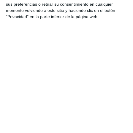
sus preferencias o retirar su consentimiento en cualquier
ultraderecha.
momento volviendo a este sitio y haciendo clic en el botón
"Privacidad" en la parte inferior de la página web.
Lo que hemos logrado
“Dijeron que nuestra reforma laboral provocaría un gran
aumento del paro y que nuestra política llevaría a España
a una profunda crisis; que nuestra reforma de las
pensiones era un parche para ir tirando; que subir el
Salario Mínimo Profesional produciría destrucción de
empleo; que la Solución Ibérica era un timo que no iba a
funcionar, que nuestra Ley de Vivienda aumentaría los
precios; que el Ingreso Mínimo Vital era una paguita que
cronifica la pobreza; que con un gobierno socialista se
rompería la convivencia en España; que nuestra Ley de
Educación era una norma sectaria que promovería la
mediocridad; que bajo un gobierno socialista las
Comunidades Autónomas sólo recibirían migajas y