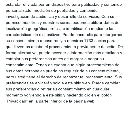
debemos, además, ser proactivos en derribar los
estándar enviada por un dispositivo para publicidad y contenido
personalizado, medición de publicidad y contenido,
obstáculos que no permiten caminar a los ceutíes
investigación de audiencia y desarrollo de servicios.
Con su
hacia un desarrollo sostenido, seguro y compartido
permiso, nosotros y nuestros socios podemos utilizar datos de
por todos”.
localización geográfica precisa e identificación mediante las
características de dispositivos. Puede hacer clic para otorgarnos
su consentimiento a nosotros y a nuestros 1733 socios para
que llevemos a cabo el procesamiento previamente descrito. De
forma alternativa, puede acceder a información más detallada y
cambiar sus preferencias antes de otorgar o negar su
consentimiento.
Tenga en cuenta que algún procesamiento de
sus datos personales puede no requerir de su consentimiento,
pero usted tiene el derecho de rechazar tal procesamiento. Sus
preferencias se aplicarán solo a este sitio web. Puede cambiar
sus preferencias o retirar su consentimiento en cualquier
momento volviendo a este sitio y haciendo clic en el botón
"Privacidad" en la parte inferior de la página web.