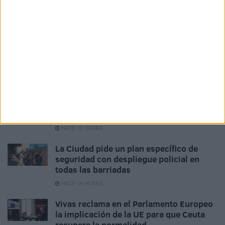
bombona de butano en Ceuta?
HACE 1 HORA
El PP denuncia en el Parlamento Europeo
la "inacción" de Sánchez ante la crisis de
Ceuta
HACE 10 HORAS
Vivas traslada al Rey la "situación
crítica" de Ceuta y reclama recuperar la
normalidad tras la crisis fronteriza
HACE 13 HORAS
La Ciudad pide un plan específico de
seguridad con despliegue policial en
todas las barriadas
HACE 18 HORAS
Vivas reclama en el Parlamento Europeo
la implicación de la UE para que Ceuta
recupere la normalidad