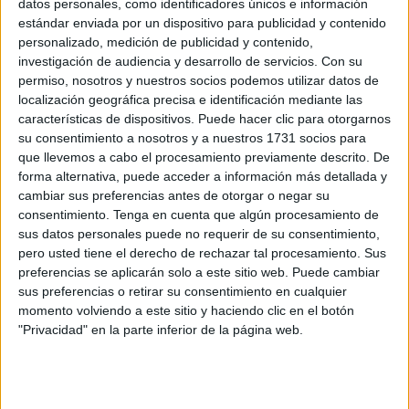
buen gobierno en la Ciudad Autónoma.
datos personales, como identificadores únicos e información
estándar enviada por un dispositivo para publicidad y contenido
La iniciativa plantea que
los directores generales y
personalizado, medición de publicidad y contenido,
investigación de audiencia y desarrollo de servicios.
Con su
gerentes
de empresas públicas estén
obligados a
permiso, nosotros y nuestros socios podemos utilizar datos de
presentar una declaración de bienes
al inicio de su
localización geográfica precisa e identificación mediante las
mandato, siguiendo el modelo que ya rige para los altos
características de dispositivos. Puede hacer clic para otorgarnos
cargos de la Administración General del Estado.
su consentimiento a nosotros y a nuestros 1731 socios para
que llevemos a cabo el procesamiento previamente descrito. De
La propuesta, registrada por el PSOE de Ceuta, se inspira
forma alternativa, puede acceder a información más detallada y
cambiar sus preferencias antes de otorgar o negar su
en la Ley 3/2015, de 30 de marzo, reguladora del ejercicio
consentimiento.
Tenga en cuenta que algún procesamiento de
del alto cargo de la Administración General del Estado,
sus datos personales puede no requerir de su consentimiento,
que establece la obligatoriedad de la declaración pública
pero usted tiene el derecho de rechazar tal procesamiento. Sus
de bienes y derechos patrimoniales para altos cargos
preferencias se aplicarán solo a este sitio web. Puede cambiar
sus preferencias o retirar su consentimiento en cualquier
ministeriales y ejecutivos.
momento volviendo a este sitio y haciendo clic en el botón
"Privacidad" en la parte inferior de la página web.
Una lucha por la transparencia
En este sentido, los socialistas defienden que
la