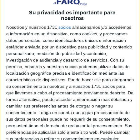
Vox
.
Su privacidad es importante para
nosotros
La formación socialista considera que
la visita del
dirigente popular este sábado
con motivo del
Día de
Nosotros y nuestros 1731
socios
almacenamos y/o accedemos
Europa
es una oportunidad clave para definir si el PP
a información en un dispositivo, como cookies, y procesamos
datos personales, como identificadores únicos e información
mantendrá su compromiso con el modelo social ceutí o si,
estándar enviada por un dispositivo para publicidad y contenido
por el contrario, asumirá postulados de la ultraderecha
personalizado, medición de publicidad y contenido,
que, a su juicio, pueden poner en riesgo la cohesión
investigación de audiencia y desarrollo de servicios.
Con su
social.
permiso, nosotros y nuestros socios podemos utilizar datos de
localización geográfica precisa e identificación mediante las
características de dispositivos. Puede hacer clic para otorgarnos
“Ceuta no puede ser escenario de
su consentimiento a nosotros y a nuestros 1731 socios para
experimentos políticos”
que llevemos a cabo el procesamiento previamente descrito. De
forma alternativa, puede acceder a información más detallada y
cambiar sus preferencias antes de otorgar o negar su
Los socialistas han advertido de que las decisiones que
consentimiento.
Tenga en cuenta que algún procesamiento de
puedan derivarse de
acuerdos con Vox
no pueden
sus datos personales puede no requerir de su consentimiento,
ignorar la realidad social de Ceuta. En este sentido, han
pero usted tiene el derecho de rechazar tal procesamiento. Sus
preferencias se aplicarán solo a este sitio web. Puede cambiar
insistido en que el modelo de convivencia de la ciudad “no
sus preferencias o retirar su consentimiento en cualquier