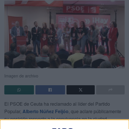
Imagen de archivo
El PSOE de Ceuta ha reclamado al líder del Partido
Popular,
Alberto Núñez Feijóo
, que aclare públicamente
su posición respecto a la convivencia en la ciudad
autónoma y su relación con las exigencias planteadas por