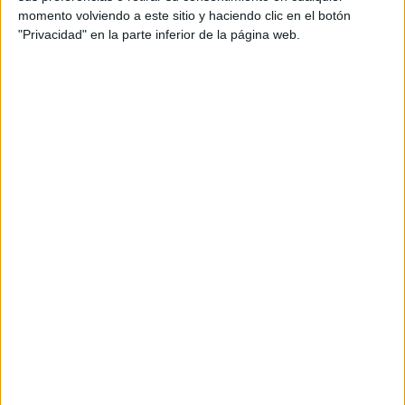
es negociable” y han pedido a Feijóo que aclare si está
momento volviendo a este sitio y haciendo clic en el botón
dispuesto a aceptar la llamada
“doctrina de prioridad
"Privacidad" en la parte inferior de la página web.
nacional”
.
Desde el PSOE sostienen que
el líder del PP tiene una
“responsabilidad ineludible”
en este contexto político y
le exigen que marque distancias con la ultraderecha. En
su valoración, advierten de que “los silencios cómplices no
tienen cabida” en un territorio como Ceuta, donde la
estabilidad social es considerada un elemento esencial.
Asimismo, los socialistas han criticado que
el Partido
Popular justifique sus acuerdos con Vox
en términos de
gobernabilidad, asegurando que en el caso de Ceuta
estas decisiones podrían tener un impacto directo en la
convivencia diaria.