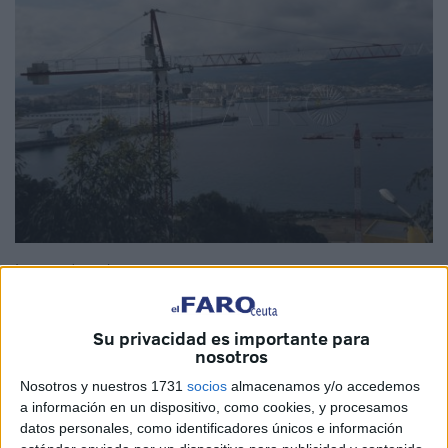
Imagen de archivo
Su privacidad es importante para
nosotros
El PSOE de Ceuta ha registrado un total de
29 enmiendas
Nosotros y nuestros 1731
socios
almacenamos y/o accedemos
a la Ordenanza de Actuaciones Protegidas con el objetivo
a información en un dispositivo, como cookies, y procesamos
de corregir, exponen en una nota de prensa, “las graves
datos personales, como identificadores únicos e información
carencias e incongruencias del
Plan de Vivienda del