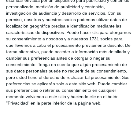
estándar enviada por un dispositivo para publicidad y contenido
Gobierno del Partido Popular
”.
personalizado, medición de publicidad y contenido,
investigación de audiencia y desarrollo de servicios.
Con su
Explica el PSOE, que dicho plan fue aprobado con más de
permiso, nosotros y nuestros socios podemos utilizar datos de
localización geográfica precisa e identificación mediante las
veinte años de retraso y que, en su diseño actual,
características de dispositivos. Puede hacer clic para otorgarnos
“
discrimina social y territorialmente a la ciudadanía
su consentimiento a nosotros y a nuestros 1731 socios para
ceutí y profundiza en las desigualdades”
.
que llevemos a cabo el procesamiento previamente descrito. De
forma alternativa, puede acceder a información más detallada y
Según ha denunciado el PSOE, el plan del Ejecutivo de
cambiar sus preferencias antes de otorgar o negar su
Vivas “concentra las primeras promociones (305
consentimiento.
Tenga en cuenta que algún procesamiento de
sus datos personales puede no requerir de su consentimiento,
viviendas) en el centro de la ciudad y destinadas a rentas
pero usted tiene el derecho de rechazar tal procesamiento. Sus
medias-altas de hasta 3.300 euros al mes, mientras que
preferencias se aplicarán solo a este sitio web. Puede cambiar
las familias con las rentas más bajas se ven relegadas
sus preferencias o retirar su consentimiento en cualquier
a fases que tardarán años y a barrios periféricos como
momento volviendo a este sitio y haciendo clic en el botón
"Privacidad" en la parte inferior de la página web.
Hadú o el Príncipe Alfonso, en una decisión
claramente electoralista”
.
Las enmiendas