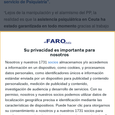
servicio de Psiquiatría".
“Lejos de la manipulación y el alarmismo del PP, la
realidad es que la
asistencia psiquiátrica en Ceuta ha
estado garantizada en todo momento
gracias al trabajo
del
Ingesa
y a la coordinación con la red pública del
Sistema Nacional de Salud”, desmienten desde Daoiz.
Su privacidad es importante para
De hecho, la secretaria de Política Institucional y Adjunta
nosotros
de Organización, López Cantero, ha explicado que las
Nosotros y nuestros 1731
socios
almacenamos y/o accedemos
"incidencias"
surgieron "a raíz de
bajas médicas
a información en un dispositivo, como cookies, y procesamos
sobrevenidas que afectaron a la
totalidad de la plantilla
datos personales, como identificadores únicos e información
orgánica"
.
estándar enviada por un dispositivo para publicidad y contenido
personalizado, medición de publicidad y contenido,
"Continuidad asistencial"
investigación de audiencia y desarrollo de servicios.
Con su
permiso, nosotros y nuestros socios podemos utilizar datos de
localización geográfica precisa e identificación mediante las
"Se trataba de
situaciones absolutamente imprevisibles
características de dispositivos. Puede hacer clic para otorgarnos
y protegidas por la confidencialidad, que no podían
su consentimiento a nosotros y a nuestros 1731 socios para