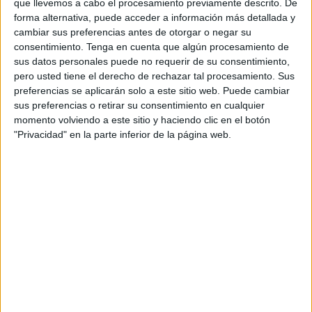
planificarse ni anticiparse. Pero, pese a las
dificultades
,
que llevemos a cabo el procesamiento previamente descrito. De
desde el primer día se adoptaron todas las medidas
forma alternativa, puede acceder a información más detallada y
cambiar sus preferencias antes de otorgar o negar su
necesarias para
asegurar la continuidad asistencial,
consentimiento.
Tenga en cuenta que algún procesamiento de
tanto en adultos como en población infanto-juvenil
”,
sus datos personales puede no requerir de su consentimiento,
afirman los socialistas en nota de prensa.
pero usted tiene el derecho de rechazar tal procesamiento. Sus
preferencias se aplicarán solo a este sitio web. Puede cambiar
sus preferencias o retirar su consentimiento en cualquier
momento volviendo a este sitio y haciendo clic en el botón
"Privacidad" en la parte inferior de la página web.
“Nunca ha habido 40 días sin psiquiatras en Ceuta
,