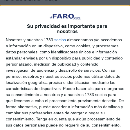
En esta ocasión, los socialistas denuncian que el
Centro
Polifuncional del Príncipe
sigue sin abrir en horario de
Su privacidad es importante para
tarde
, pese a existir un acuerdo plenario que contemplaba
nosotros
su puesta en funcionamiento para reforzar el apoyo
Nosotros y nuestros 1733
socios
almacenamos y/o accedemos
educativo y la conciliación familiar.
a información en un dispositivo, como cookies, y procesamos
datos personales, como identificadores únicos e información
Desde el PSOE aseguran que, meses después de la
estándar enviada por un dispositivo para publicidad y contenido
aprobación de la medida, no se han producido avances
personalizado, medición de publicidad y contenido,
que permitan materializarla, lo que ha generado malestar
investigación de audiencia y desarrollo de servicios.
Con su
entre las familias del barrio, especialmente en un entorno
permiso, nosotros y nuestros socios podemos utilizar datos de
localización geográfica precisa e identificación mediante las
que califican como especialmente vulnerable.
características de dispositivos. Puede hacer clic para otorgarnos
su consentimiento a nosotros y a nuestros 1733 socios para
Críticas a la falta de ejecución
que llevemos a cabo el procesamiento previamente descrito. De
forma alternativa, puede acceder a información más detallada y
La secretaria de Educación del PSOE de Ceuta,
Mayda
cambiar sus preferencias antes de otorgar o negar su
consentimiento.
Tenga en cuenta que algún procesamiento de
Daoud
, ha sido especialmente contundente al valorar la
sus datos personales puede no requerir de su consentimiento,
situación. Según denuncia, el Ejecutivo local no ha dado