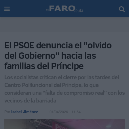
El PSOE denuncia el "olvido
del Gobierno" hacia las
familias del Príncipe
Los socialistas critican el cierre por las tardes del
Centro Polifuncional del Príncipe, lo que
consideran una “falta de compromiso real” con los
vecinos de la barriada
Por
Isabel Jiménez
01/04/2026 - 11:54