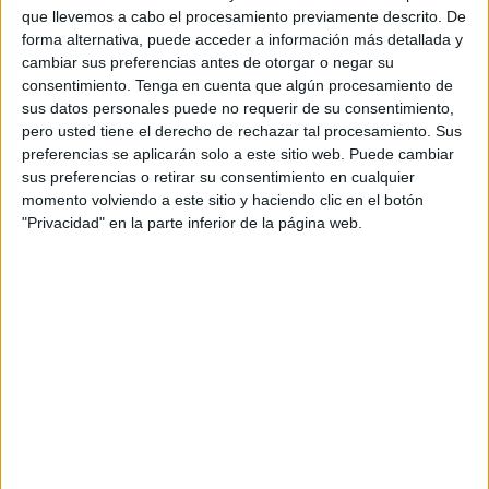
las críticas del PP
relacionadas con el equipo de
que llevemos a cabo el procesamiento previamente descrito. De
forma alternativa, puede acceder a información más detallada y
Resonancia Magnética del Hospital
Universitario de
cambiar sus preferencias antes de otorgar o negar su
Ceuta. Los
senadores
populares lamentaron que lleve "un
consentimiento.
Tenga en cuenta que algún procesamiento de
año inoperativa". Sin embargo, el
PSOE
considera
sus datos personales puede no requerir de su consentimiento,
necesario hacer varias aclaraciones "para evitar
pero usted tiene el derecho de rechazar tal procesamiento. Sus
preferencias se aplicarán solo a este sitio web. Puede cambiar
malentendidos y desinformación".
sus preferencias o retirar su consentimiento en cualquier
momento volviendo a este sitio y haciendo clic en el botón
En primer lugar, para los socialistas ceutíes es importante
"Privacidad" en la parte inferior de la página web.
resaltar que "las afirmaciones realizadas por el Partido
Popular faltan a la verdad y denotan una clara falta de
conocimiento" sobre la situación actual.
"Como se ha publicado, y deberían conocer los senadores
del
PP
, el equipo de Resonancia Magnética en cuestión
fue recepcionado el 22 de diciembre de 2023 y la obra
necesaria para la instalación y adecuación del equipo fue
finalizada y recepcionada el pasado 30 de mayo. Como
pueden ver en la Plataforma de Contratación del Estado, la