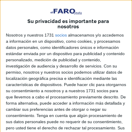
"lamentables declaraciones realizadas por José María
Aznar"
, expresidente del
Gobierno de España
y actual
presidente de la
Fundación FAES
, en las que "formula
Su privacidad es importante para
nosotros
afirmaciones de un inadmisible contenido
islamófobo
y
racista
, profundamente alejadas de los
valores
Nosotros y nuestros 1731
socios
almacenamos y/o accedemos
a información en un dispositivo, como cookies, y procesamos
constitucionales
y del respeto a la
convivencia
que
datos personales, como identificadores únicos e información
caracteriza a la ciudad de
Ceuta
y a nuestro país”.
estándar enviada por un dispositivo para publicidad y contenido
personalizado, medición de publicidad y contenido,
“Las palabras del señor
Aznar
, al afirmar que los
investigación de audiencia y desarrollo de servicios.
Con su
musulmanes
constituyen ‘un problema serio’ y al atribuirle
permiso, nosotros y nuestros socios podemos utilizar datos de
una supuesta
incapacidad para integrarse
, son
localización geográfica precisa e identificación mediante las
características de dispositivos. Puede hacer clic para otorgarnos
irresponsables, estigmatizantes, discriminatorias e
su consentimiento a nosotros y a nuestros 1731 socios para
incompatibles con el modelo de
sociedad plural
que
que llevemos a cabo el procesamiento previamente descrito. De
consagra nuestra
Constitución",
han puntualizado los
forma alternativa, puede acceder a información más detallada y
socialistas en nota de prensa.
cambiar sus preferencias antes de otorgar o negar su
consentimiento.
Tenga en cuenta que algún procesamiento de
Asimismo, el secretario general del PSOE en nuestra
sus datos personales puede no requerir de su consentimiento,
pero usted tiene el derecho de rechazar tal procesamiento. Sus
ciudad, Miguel Ángel Pérez Triano, ha insistido en que "en