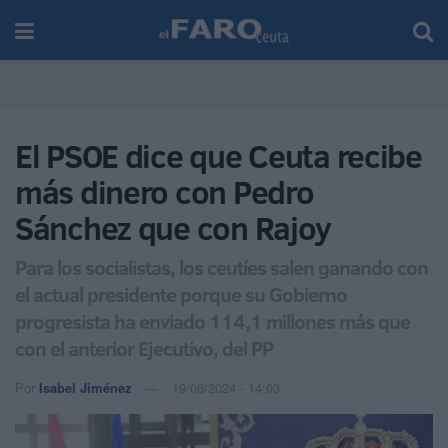
El PSOE dice que Ceuta recibe
más dinero con Pedro
Sánchez que con Rajoy
Para los socialistas, los ceutíes salen ganando con
el actual presidente porque su Gobierno
progresista ha enviado 114,1 millones más que
con el anterior Ejecutivo, del PP
Por
Isabel Jiménez
19/06/2024 - 14:03