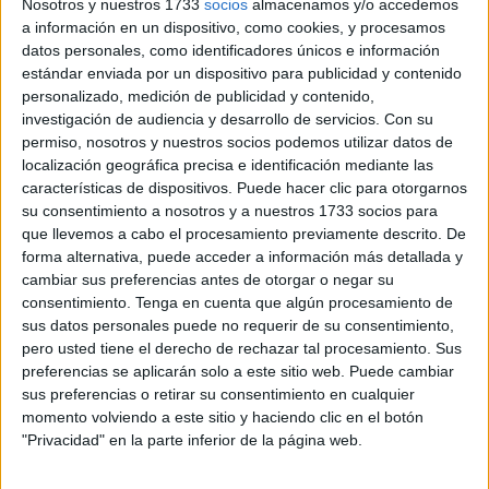
Nosotros y nuestros 1733
socios
almacenamos y/o accedemos
A esos cálculos le añaden los recursos que el Gobierno de
a información en un dispositivo, como cookies, y procesamos
Pedro Sánchez ha transferido al margen del sistema de
datos personales, como identificadores únicos e información
financiación (los Fondos Covid, pone el
PSOE
como
estándar enviada por un dispositivo para publicidad y contenido
personalizado, medición de publicidad y contenido,
ejemplo), Ceuta ha recibido en seis años de Gobierno
investigación de audiencia y desarrollo de servicios.
Con su
"progresista 114,1 millones más que con el Ejecutivo de
permiso, nosotros y nuestros socios podemos utilizar datos de
Mariano Rajoy".
localización geográfica precisa e identificación mediante las
características de dispositivos. Puede hacer clic para otorgarnos
A ello, los socialistas suman los 52 millones que han
su consentimiento a nosotros y a nuestros 1733 socios para
recibido a cierre de 2023 por el Plan de Recuperación,
que llevemos a cabo el procesamiento previamente descrito. De
forma alternativa, puede acceder a información más detallada y
Transformación y Resiliencia y los 98 millones del Marco
cambiar sus preferencias antes de otorgar o negar su
Financiero Plurianual, según desgranan desde el PSOE
consentimiento.
Tenga en cuenta que algún procesamiento de
de Ceuta en un comunicado de prensa.
sus datos personales puede no requerir de su consentimiento,
pero usted tiene el derecho de rechazar tal procesamiento. Sus
“No cabe duda: Ceuta sale ganando con el Gobierno de
preferencias se aplicarán solo a este sitio web. Puede cambiar
Pedro Sánchez”, valoran los socialistas, “Ceuta y todas las
sus preferencias o retirar su consentimiento en cualquier
momento volviendo a este sitio y haciendo clic en el botón
comunidades autónomas han recibido con el Gobierno de
"Privacidad" en la parte inferior de la página web.
Pedro Sánchez los mayores recursos de su historia”.