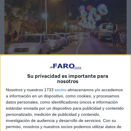
Imagen de archivo
Su privacidad es importante para
nosotros
Nosotros y nuestros 1733
socios
almacenamos y/o accedemos
a información en un dispositivo, como cookies, y procesamos
El PSOE de Ceuta ha denunciado la
falta de taxis
datos personales, como identificadores únicos e información
adaptados operativos durante las noches
en la ciudad,
estándar enviada por un dispositivo para publicidad y contenido
especialmente durante las Fiestas Patronales. La
personalizado, medición de publicidad y contenido,
investigación de audiencia y desarrollo de servicios.
Con su
formación socialista califica esta situación como una
permiso, nosotros y nuestros socios podemos utilizar datos de
“realidad injusta y discriminatoria”
que afecta