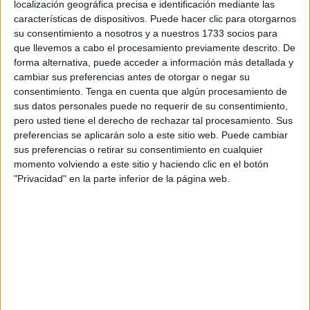
localización geográfica precisa e identificación mediante las
directamente a las personas con movilidad reducida.
características de dispositivos. Puede hacer clic para otorgarnos
su consentimiento a nosotros y a nuestros 1733 socios para
El secretario general del partido, Miguel Ángel Pérez
que llevemos a cabo el procesamiento previamente descrito. De
Triano, ha criticado que “la situación injusta y
forma alternativa, puede acceder a información más detallada y
cambiar sus preferencias antes de otorgar o negar su
discriminatoria que ha vuelto a producirse en nuestra
consentimiento.
Tenga en cuenta que algún procesamiento de
ciudad durante las Fiestas Patronales” es una muestra
sus datos personales puede no requerir de su consentimiento,
clara de
la inacción del Gobierno local
. Triano se ha
pero usted tiene el derecho de rechazar tal procesamiento. Sus
referido a un caso conocido a través de los medios de
preferencias se aplicarán solo a este sitio web. Puede cambiar
sus preferencias o retirar su consentimiento en cualquier
comunicación, en el que
una familia no pudo acudir a la
momento volviendo a este sitio y haciendo clic en el botón
feria porque no había ningún taxi adaptado operativo
"Privacidad" en la parte inferior de la página web.
por la noche
. Según ha señalado, “este hecho, que no es
aislado sino estructural, evidencia una grave vulneración
del derecho a la movilidad y a la plena participación social
de las personas con movilidad reducida en nuestra
ciudad”.
Una carencia conocida y no resuelta