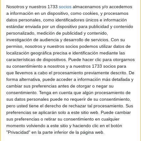
para la tramitación de la nueva ayuda de 400 euros para
Nosotros y nuestros 1733
socios
almacenamos y/o accedemos
alumnos con necesidades especiales aprobada por el
a información en un dispositivo, como cookies, y procesamos
datos personales, como identificadores únicos e información
Gobierno de la Nación el pasado 22 de febrero.
estándar enviada por un dispositivo para publicidad y contenido
personalizado, medición de publicidad y contenido,
En este sentido, los socialistas han informado a las
investigación de audiencia y desarrollo de servicios.
Con su
familias interesadas que pueden acercarse a cualquiera
permiso, nosotros y nuestros socios podemos utilizar datos de
de las tres sedes: en el centro, en calle Daoiz; en la calle
localización geográfica precisa e identificación mediante las
Teniente Coronel Gautier,
en Hadú
; y en la calle Fuerte, en
características de dispositivos. Puede hacer clic para otorgarnos
su consentimiento a nosotros y a nuestros 1733 socios para
la
barriada del Príncipe Alfonso
.
que llevemos a cabo el procesamiento previamente descrito. De
forma alternativa, puede acceder a información más detallada y
Este anuncio lo han hecho tras la reunión que ha
cambiar sus preferencias antes de otorgar o negar su
sostenido el secretario general de los socialistas ceutíes y
consentimiento.
Tenga en cuenta que algún procesamiento de
candidato a la presidencia de Ceuta, Juan Gutiérrez, con
sus datos personales puede no requerir de su consentimiento,
las representantes de la
Asociación Autismo Ceuta
para
pero usted tiene el derecho de rechazar tal procesamiento. Sus
preferencias se aplicarán solo a este sitio web. Puede cambiar
analizar las necesidades de las familias con niños con
sus preferencias o retirar su consentimiento en cualquier
Trastornos del Espectro Autista (TEA).
momento volviendo a este sitio y haciendo clic en el botón
"Privacidad" en la parte inferior de la página web.