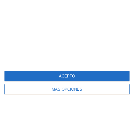
atención a personas con necesidades especiales, su
valiosa labor debe contar con todo nuestro respaldo”.
ACEPTO
MÁS OPCIONES
Ha recalcado que “el presupuesto no debe ser un