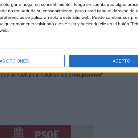
n los dos millones de euros anuales para el
e otorgar o negar su consentimiento.
Tenga en cuenta que algún proc
til y educación especial de
Ceuta
”.
de no requerir de su consentimiento, pero usted tiene el derecho de r
referencias se aplicarán solo a este sitio web. Puede cambiar sus pref
alquier momento volviendo a este sitio y haciendo clic en el botón "Pri
a cambiar nuestro voto o para que nuestro voto sea
 web.
los presupuestos
”, ha añadido
Triano
.
tos
“de propuestas aprobadas en pleno y de propuestas
. Por ejemplo, está el
Centro de Día para Personas
ÁS OPCIONES
ACEPTO
os años, de hace dos presupuestos, y que, como ven, no
 que se vuelvan a incluir en los
presupuestos
”.