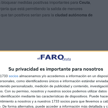
 bloquear medidas positivas importantes para
Ceuta
,
anjería que está permitiendo la salida de menores
que tan positivos serían para la
ciudad autónoma de
estos Presupuestos
Su privacidad es importante para nosotros
s 1733
socios
almacenamos y/o accedemos a información en un disposit
e Ceuta
ha hablado de las prioridades de su partido para
sonales, como identificadores únicos e información estándar enviada 
as las reuniones mantenidas con la consejera de
ntenido personalizado, medición de publicidad y contenido, investigaci
os.
Con su permiso, nosotros y nuestros socios podemos utilizar datos 
identificación mediante las características de dispositivos. Puede hacer
ntimiento a nosotros y a nuestros 1733 socios para que llevemos a ca
incluido nuevo en estos
presupuestos
, que sí ha sido
. De forma alternativa, puede acceder a información más detallada y 