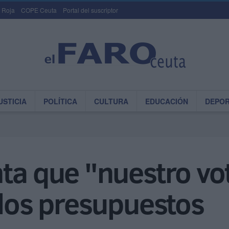
 Roja
COPE Ceuta
Portal del suscriptor
USTICIA
POLÍTICA
CULTURA
EDUCACIÓN
DEPO
ta que "nuestro vot
 los presupuestos