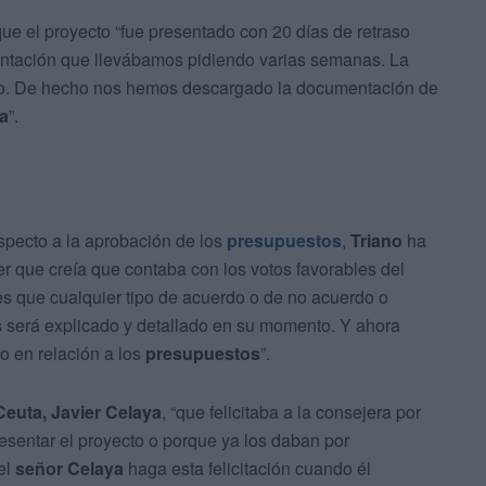
ue el proyecto “fue presentado con 20 días de retraso
entación que llevábamos pidiendo varias semanas. La
do. De hecho nos hemos descargado la documentación de
a
”.
specto a la aprobación de los
presupuestos
,
Triano
ha
 que creía que contaba con los votos favorables del
 es que cualquier tipo de acuerdo o de no acuerdo o
s
será explicado y detallado en su momento. Y ahora
o en relación a los
presupuestos
”.
Ceuta, Javier Celaya
, “que felicitaba a la consejera por
 presentar el proyecto o porque ya los daban por
el
señor Celaya
haga esta felicitación cuando él