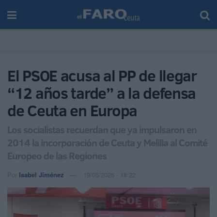
El PSOE acusa al PP de llegar
“12 años tarde” a la defensa
de Ceuta en Europa
Los socialistas recuerdan que ya impulsaron en
2014 la incorporación de Ceuta y Melilla al Comité
Europeo de las Regiones
Por
Isabel Jiménez
19/05/2026 - 18:22