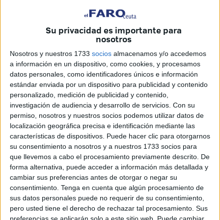
como novedosa una propuesta que, según recuerdan,
fue
impulsada por los socialistas ceutíes hace más de una
Su privacidad es importante para
década
.
nosotros
Nosotros y nuestros 1733
socios
almacenamos y/o accedemos
La formación socialista sostiene que fue el PSOE de
a información en un dispositivo, como cookies, y procesamos
Ceuta quien abrió este debate político tras un viaje de
datos personales, como identificadores únicos e información
trabajo realizado a Bruselas en septiembre de 2013.
estándar enviada por un dispositivo para publicidad y contenido
personalizado, medición de publicidad y contenido,
Posteriormente, el Grupo Parlamentario Socialista registró
investigación de audiencia y desarrollo de servicios.
Con su
una
Proposición No de Ley
en el Congreso el 30 de
permiso, nosotros y nuestros socios podemos utilizar datos de
localización geográfica precisa e identificación mediante las
septiembre de 2014 para reclamar representación de las
características de dispositivos. Puede hacer clic para otorgarnos
ciudades autónomas en este organismo europeo.
su consentimiento a nosotros y a nuestros 1733 socios para
que llevemos a cabo el procesamiento previamente descrito. De
El PSOE reivindica el origen de la
forma alternativa, puede acceder a información más detallada y
cambiar sus preferencias antes de otorgar o negar su
propuesta
consentimiento.
Tenga en cuenta que algún procesamiento de
sus datos personales puede no requerir de su consentimiento,
La secretaria de Relaciones Institucionales y adjunta a
pero usted tiene el derecho de rechazar tal procesamiento. Sus
Organización del PSOE de Ceuta,
Sandra López Cantero
,
preferencias se aplicarán solo a este sitio web. Puede cambiar