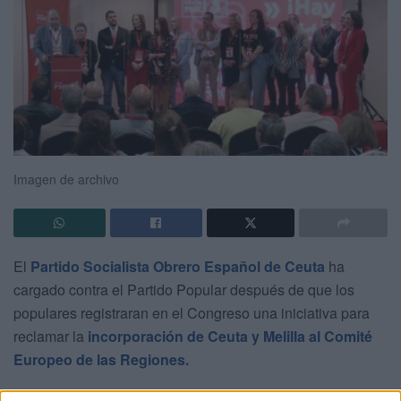
Imagen de archivo
El
Partido Socialista Obrero Español
de Ceuta
ha
cargado contra el
Partido Popular
después de que los
populares registraran en el Congreso una iniciativa para
reclamar la
incorporación de Ceuta y Melilla al Comité
Europeo de las Regiones.
Desde el PSOE consideran que el PP intenta presentar