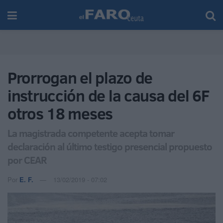
Prorrogan el plazo de
instrucción de la causa del 6F
otros 18 meses
La magistrada competente acepta tomar
declaración al último testigo presencial propuesto
por CEAR
Por
E. F.
13/02/2019 - 07:02