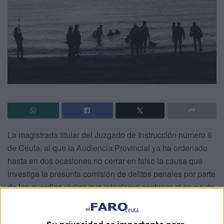
La magistrada titular del Juzgado de Instrucción número 6
de Ceuta, al que la Audiencia Provincial ya ha ordenado
hasta en dos ocasiones no cerrar en falso la causa que
investiga la presunta comisión de delitos penales por parte
de los guardias civiles que intentaron contener al grupo de
migrantes que quiso bordear el espigón marítimo del
Tarajal el 6 de febrero de hace cinco años, cuando