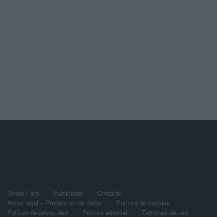
Grupo Faro
Publicidad
Contacto
Aviso legal – Protección de datos
Política de cookies
Política de privacidad
Política editorial
Términos de uso