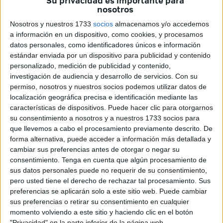
Su privacidad es importante para
fallecieron al menos catorce de ellos, ha acordado
nosotros
prorrogar la instrucción de la causa otros 18 meses.
Nosotros y nuestros 1733
socios
almacenamos y/o accedemos
Según han informado fuentes judiciales, la jueza ha
a información en un dispositivo, como cookies, y procesamos
datos personales, como identificadores únicos e información
aceptado con esta decisión la petición que le transmitió el
estándar enviada por un dispositivo para publicidad y contenido
Ministerio Fiscal sobre una causa que fue declarada
personalizado, medición de publicidad y contenido,
completa en abril de 2016 y cuyo plazo límite de
investigación de audiencia y desarrollo de servicios.
Con su
instrucción, de un año y medio, estaba próximo a cumplir
permiso, nosotros y nuestros socios podemos utilizar datos de
localización geográfica precisa e identificación mediante las
una vez descontado el tiempo que las diligencias pasaron
características de dispositivos. Puede hacer clic para otorgarnos
en fase de sobreseimiento.
su consentimiento a nosotros y a nuestros 1733 socios para
que llevemos a cabo el procesamiento previamente descrito. De
Una circular de la Fiscalía General del Estado de 2015
forma alternativa, puede acceder a información más detallada y
dejó claro que “el sobreseimiento provisional suspende el
cambiar sus preferencias antes de otorgar o negar su
cómputo de los plazos desde el momento en que se dicte y
consentimiento.
Tenga en cuenta que algún procesamiento de
sus datos personales puede no requerir de su consentimiento,
sin esperar a su firmeza, por lo que el tiempo de
pero usted tiene el derecho de rechazar tal procesamiento. Sus
tramitación del recurso de apelación no computa a los
preferencias se aplicarán solo a este sitio web. Puede cambiar
efectos del artículo 324 de la Ley de Enjuiciamiento
sus preferencias o retirar su consentimiento en cualquier
Criminal”.
momento volviendo a este sitio y haciendo clic en el botón
"Privacidad" en la parte inferior de la página web.