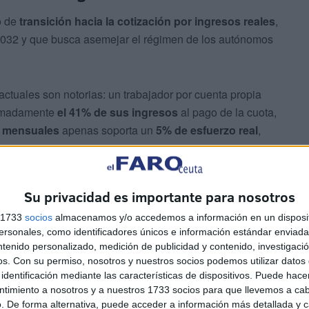
o de
transición hacia la cotización por ingresos reales
,
2032 y que busca asemejar el régimen de los autónomos
ctuales son notorias: un trabajador por cuenta propia
imadamente
el 41% de sus ingresos
al pago de la cuota,
s mensuales
apenas soporta un
5% de esfuerzo real
,
Su privacidad es importante para nosotros
s 1733
socios
almacenamos y/o accedemos a información en un disposit
sonales, como identificadores únicos e información estándar enviada 
ntenido personalizado, medición de publicidad y contenido, investigaci
na aporte proporcionalmente ocho veces más que el
os.
Con su permiso, nosotros y nuestros socios podemos utilizar datos 
fiende la necesidad de un sistema “más justo, solidario
identificación mediante las características de dispositivos. Puede hacer
ntimiento a nosotros y a nuestros 1733 socios para que llevemos a ca
. De forma alternativa, puede acceder a información más detallada y 