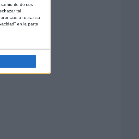
esamiento de sus
echazar tal
erencias o retirar su
vacidad" en la parte