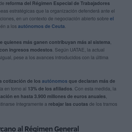
 de
reforma del Régimen Especial de Trabajadores
neas estratégicas que la organización defenderá ante el
aciones, en un contexto de negociación abierto sobre
el
ién a los
autónomos de Ceuta
.
e quienes más ganen contribuyan más al sistema
,
s con ingresos modestos
. Según UATAE, la actual
igual, pese a los avances introducidos con la última
a cotización de los
autónomos
que declaran más de
ta en torno al
13% de los afiliados
. Con esta medida, la
ación en hasta 3.900 millones de euros anuales
,
tinarse íntegramente a
rebajar las cuotas
de los tramos
rcano al Régimen General