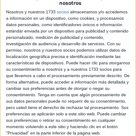
nosotros
que fue primera potencia a escala planetaria y
cofundadora del derecho internacional al más noble de los
Nosotros y nuestros 1733
socios
almacenamos y/o accedemos
títulos, la introducción del humanismo en el derecho de
a información en un dispositivo, como cookies, y procesamos
datos personales, como identificadores únicos e información
gentes.
estándar enviada por un dispositivo para publicidad y contenido
personalizado, medición de publicidad y contenido,
Tras mi rayano en lo clásico frontispicio, si no una ley
investigación de audiencia y desarrollo de servicios.
Con su
matemática desde luego que sí diplomática, se impone
permiso, nosotros y nuestros socios podemos utilizar datos de
reconocer que la crisis general de valores que hipoteca la
localización geográfica precisa e identificación mediante las
armonía nacional y en particular aquí lo que denominamos
características de dispositivos. Puede hacer clic para otorgarnos
su consentimiento a nosotros y a nuestros 1733 socios para
la hipostenia diplomática española, de la que pudiera ser
que llevemos a cabo el procesamiento previamente descrito. De
sinopsis paradigmática, sin necesidad de ulteriores
forma alternativa, puede acceder a información más detallada y
elucubraciones, el mil veces manido por mí déficit de
cambiar sus preferencias antes de otorgar o negar su
nuestros contenciosos en la globalidad, cierto que crónico,
consentimiento.
Tenga en cuenta que algún procesamiento de
sus datos personales puede no requerir de su consentimiento,
como la posición internacional de España, sin “su sitio” en
pero usted tiene el derecho de rechazar tal procesamiento. Sus
los centros decisorios del poder siendo nada menos que la
preferencias se aplicarán solo a este sitio web. Puede cambiar
cuarta potencia de la UE, está alcanzando extremos
sus preferencias o retirar su consentimiento en cualquier
inéditamente preocupantes, acentuados no ya por la
momento volviendo a este sitio y haciendo clic en el botón
"Privacidad" en la parte inferior de la página web.
coyuntura sino a causa de la ausencia bastante de