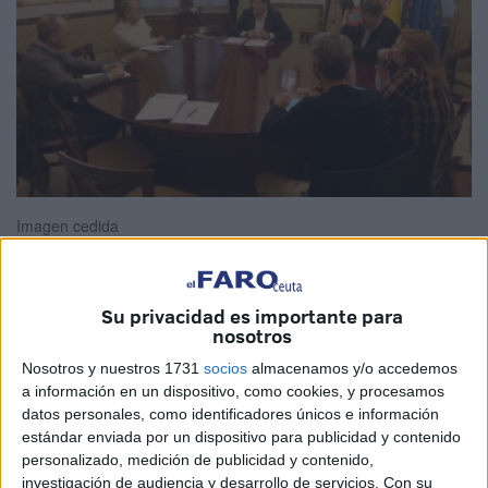
Imagen cedida
Su privacidad es importante para
Asociación de Promotores y la
Confederación de
nosotros
Empresarios
de Ceuta han mantenido este lunes una
Nosotros y nuestros 1731
socios
almacenamos y/o accedemos
reunión con el consejero de
Fomento
, la directora general
a información en un dispositivo, como cookies, y procesamos
de Urbanismo y el director de
Emvicesa
para trasladar sus
datos personales, como identificadores únicos e información
estándar enviada por un dispositivo para publicidad y contenido
inquietudes sobre las dificultades sobre el estado de la
personalizado, medición de publicidad y contenido,
promoción inmobiliaria.
investigación de audiencia y desarrollo de servicios.
Con su