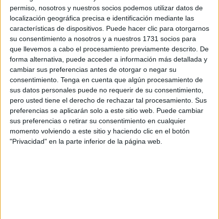
permiso, nosotros y nuestros socios podemos utilizar datos de
En este encuentro, al cual se invitó al Colegio de
localización geográfica precisa e identificación mediante las
Arquitectos de la ciudad autónoma, se expusieron
características de dispositivos. Puede hacer clic para otorgarnos
aspectos que coinciden con lo ya
trasladado al Gobierno
su consentimiento a nosotros y a nuestros 1731 socios para
que llevemos a cabo el procesamiento previamente descrito. De
de la Ciudad por parte de la Asociación de
forma alternativa, puede acceder a información más detallada y
Constructores
, indican desde el organismo empresarial.
cambiar sus preferencias antes de otorgar o negar su
consentimiento.
Tenga en cuenta que algún procesamiento de
En este sentido, apuntan que la asociación ha constatado
sus datos personales puede no requerir de su consentimiento,
que “hasta la fecha el nuevo Plan General de Ordenación
pero usted tiene el derecho de rechazar tal procesamiento. Sus
Urbana no está teniendo los resultados esperados”.
preferencias se aplicarán solo a este sitio web. Puede cambiar
sus preferencias o retirar su consentimiento en cualquier
Asimismo, expresan que la actividad promotora en la
momento volviendo a este sitio y haciendo clic en el botón
"Privacidad" en la parte inferior de la página web.
ciudad “apenas es perceptible, y el balance de este primer
año en vigor ha sido muy limitado, toda vez que no se ha
desarrollado ninguna actuación ni desarrollo del
planeamiento previsto en el documento y que las dudas en
los criterios interpretativos del PGOU que se elevan a la
ciudad desde las empresas no son homogéneos por parte