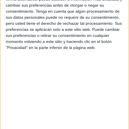
tradición
cambiar sus preferencias antes de otorgar o negar su
consentimiento.
Tenga en cuenta que algún procesamiento de
sus datos personales puede no requerir de su consentimiento,
pero usted tiene el derecho de rechazar tal procesamiento. Sus
preferencias se aplicarán solo a este sitio web. Puede cambiar
sus preferencias o retirar su consentimiento en cualquier
momento volviendo a este sitio y haciendo clic en el botón
"Privacidad" en la parte inferior de la página web.
Mari Jose es la ‘culpable’ de todo. Ella empezó saliendo
con la Vera Cruz “
por una promesa de dos años a raíz
de un embarazo complicado y voy por 25 años
. Y ya es
de por vida, hasta que mis piernas me aguanten”.
Además, señala que “soy muy habladora, estoy todo el día