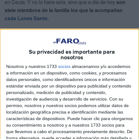
en Ceuta. Y no lo hace sola, sino que a día de hoy
son
siete miembros de la familia los que la acompañan
cada Lunes Santo.
Junto a ella, que sale de penitente, también lo hacen
Cayetana García, Hugo Zapaté, José Antonio Pacheco,
María Corrales, Álvaro Pacheco y Kiki. Asimismo, Lola
Su privacidad es importante para
García forma parte de una agrupación musical y lo vive
nosotros
desde otra perspectiva.
Nosotros y nuestros 1733
socios
almacenamos y/o accedemos
a información en un dispositivo, como cookies, y procesamos
Todos ellos pertenecen a
una misma familia que está
datos personales, como identificadores únicos e información
muy unida
. No hay evento al que no acudan todos juntos,
estándar enviada por un dispositivo para publicidad y contenido
como es la
salida procesional de la Vera Cruz
. Así,
personalizado, medición de publicidad y contenido,
investigación de audiencia y desarrollo de servicios.
Con su
hermanos, primos, tíos, sobrinos y cuñados
viven la
permiso, nosotros y nuestros socios podemos utilizar datos de
Semana Santa de una forma muy intensa
y, sobre todo,
localización geográfica precisa e identificación mediante las
disfrutando de compartir este sentimiento cofrade.
características de dispositivos. Puede hacer clic para otorgarnos
su consentimiento a nosotros y a nuestros 1733 socios para
Una promesa de dos años inicia la
que llevemos a cabo el procesamiento previamente descrito. De
forma alternativa, puede acceder a información más detallada y