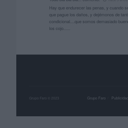
Hay que endurecer las penas, y cuando se
que pague los daños, y dejémonos de tanta
condicional....que somos demasiado buen
los cojo......
Grupo Faro
Publicida
Grupo Faro © 2023