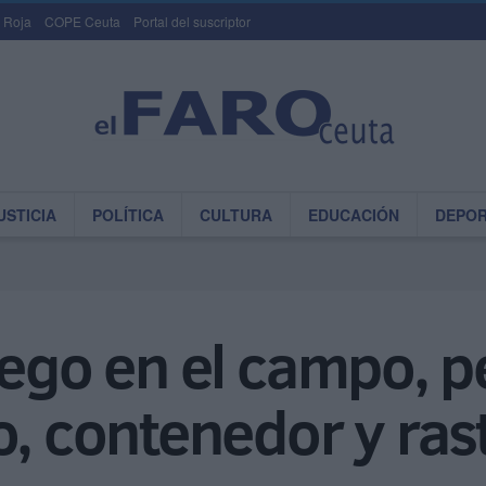
 Roja
COPE Ceuta
Portal del suscriptor
USTICIA
POLÍTICA
CULTURA
EDUCACIÓN
DEPO
uego en el campo, p
o, contenedor y ras