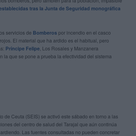
los bomberos, pero también para la población, impasible
establecidas tras la Junta de Seguridad monográfica
os servicios de
Bomberos
por incendio en el casco
jos. El material que ha ardido es el habitual, pero
as:
Príncipe Felipe
, Los Rosales y Manzanera
la que se pone a prueba la efectividad del sistema
o de Ceuta (SEIS) se activó este sábado en torno a las
iones del centro de salud del Tarajal que aún continúa
ió ardiendo. Las fuentes consultadas no pueden concretar