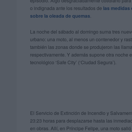
episodio. Algo desgraciadamente cotidiano para 
o indignada ante los resultados de
las medidas 
sobre la oleada de quemas
.
La noche del sábado al domingo suma tres nuev
urbano: una moto, al menos un contenedor y rastro
también las zonas donde se produjeron las llam
respectivamente. Y además supone otra noche en 
tecnológico ‘Safe City’ (‘Ciudad Segura’).
El Servicio de Extinción de Incendio y Salvament
23:23 horas para desplazarse hasta las inmediac
en obras. Allí, en Príncipe Felipe, una moto sal