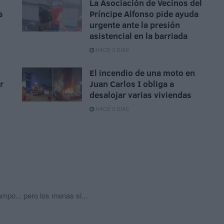
La Asociación de Vecinos del
s
Príncipe Alfonso pide ayuda
urgente ante la presión
asistencial en la barriada
HACE 2 DÍAS
El incendio de una moto en
r
Juan Carlos I obliga a
desalojar varias viviendas
HACE 5 DÍAS
po... pero los menas si...