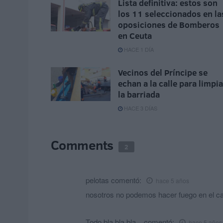
Lista definitiva: estos son
los 11 seleccionados en la
oposiciones de Bomberos
en Ceuta
HACE 1 DÍA
Vecinos del Príncipe se
echan a la calle para limpia
la barriada
HACE 3 DÍAS
Comments
2
pelotas
comentó:
hace 5 años
nosotros no podemos hacer fuego en el cam
Todo bla bla bla...
comentó:
hace 5 años