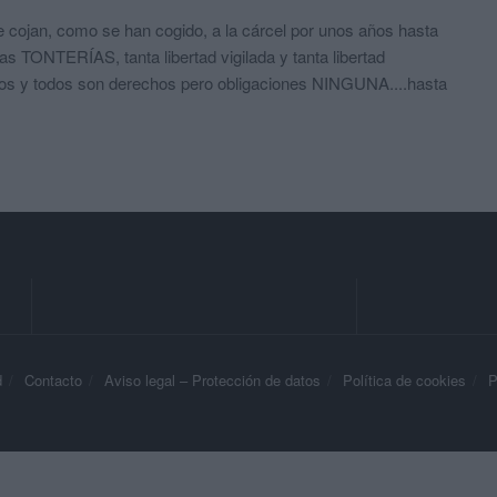
 cojan, como se han cogido, a la cárcel por unos años hasta
s TONTERÍAS, tanta libertad vigilada y tanta libertad
os y todos son derechos pero obligaciones NINGUNA....hasta
d
Contacto
Aviso legal – Protección de datos
Política de cookies
P