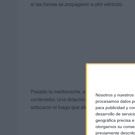
si las llamas se propagaron a otro vehículo.
Pasada la medianoche, a las 00:17 horas, el Pa
Nosotros y nuestro
contenedor. Una dotación se movilizó hasta Los R
procesamos datos per
sofocaron el fuego que afectó al menos a uno de
para publicidad y co
desarrollo de servici
geográfica precisa e 
otorgarnos su conse
previamente descrito