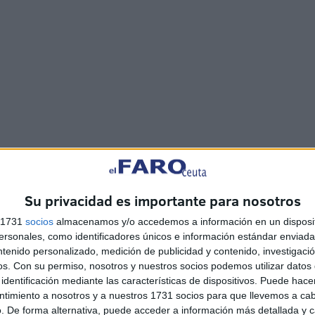
Su privacidad es importante para nosotros
rque de Bomberos recibió un aviso por incendio de
s 1731
socios
almacenamos y/o accedemos a información en un disposit
osales, a la altura de la pista de petanca, donde
sonales, como identificadores únicos e información estándar enviada 
 estos depósitos de basura.
ntenido personalizado, medición de publicidad y contenido, investigaci
os.
Con su permiso, nosotros y nuestros socios podemos utilizar datos 
identificación mediante las características de dispositivos. Puede hacer
ntimiento a nosotros y a nuestros 1731 socios para que llevemos a ca
. De forma alternativa, puede acceder a información más detallada y 