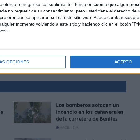
e otorgar o negar su consentimiento.
Tenga en cuenta que algún proc
de no requerir de su consentimiento, pero usted tiene el derecho de r
referencias se aplicarán solo a este sitio web. Puede cambiar sus pref
nido que realizar otra salida reseñable. Con las
alquier momento volviendo a este sitio y haciendo clic en el botón "Pri
 web.
os bomberos han tenido conocimiento de que una extensión
en el lugar indicado, pudieron comprobar que se trataba
omplicaciones.
ÁS OPCIONES
ACEPTO
os
Los bomberos sofocan un
de
incendio en los cañaverales
de la carretera de Benítez
HACE 1 DÍA