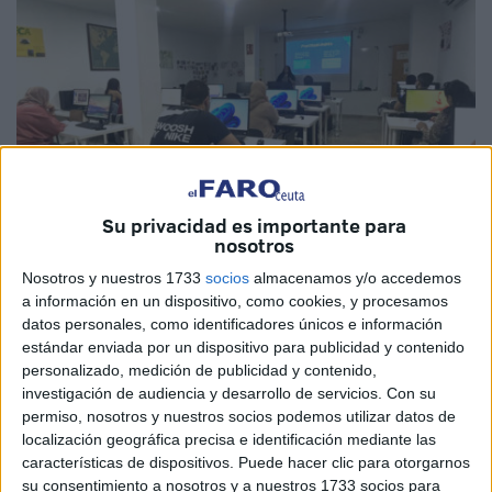
Su privacidad es importante para
nosotros
Nosotros y nuestros 1733
socios
almacenamos y/o accedemos
Imágenes cedidas
a información en un dispositivo, como cookies, y procesamos
datos personales, como identificadores únicos e información
estándar enviada por un dispositivo para publicidad y contenido
personalizado, medición de publicidad y contenido,
El
proyecto Tándem
'
Seguridad Informática
:
nicho de
investigación de audiencia y desarrollo de servicios.
Con su
permiso, nosotros y nuestros socios podemos utilizar datos de
empleo para Ceuta
', que arrancó el 1 de abril de 2024 y
localización geográfica precisa e identificación mediante las
que gestiona la
Cámara de Comercio de Ceuta
, finaliza
características de dispositivos. Puede hacer clic para otorgarnos
con éxito su primera
fase de formación
con la obtención
su consentimiento a nosotros y a nuestros 1733 socios para