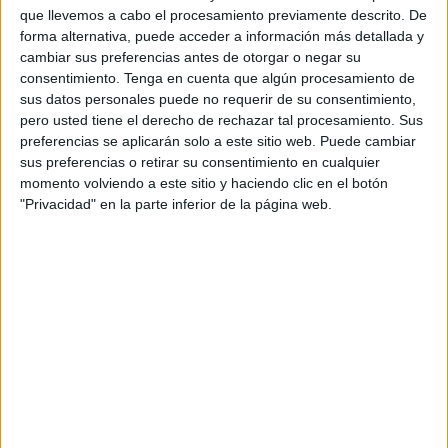
por parte de los jóvenes participantes de un certificado de
que llevemos a cabo el procesamiento previamente descrito. De
forma alternativa, puede acceder a información más detallada y
profesionalidad en el área de Seguridad Informática de
cambiar sus preferencias antes de otorgar o negar su
nivel 3.
consentimiento.
Tenga en cuenta que algún procesamiento de
sus datos personales puede no requerir de su consentimiento,
Este lunes los integrantes del proyecto dirigido por la
pero usted tiene el derecho de rechazar tal procesamiento. Sus
entidad cameral en Ceuta han firmando su contrato laboral
preferencias se aplicarán solo a este sitio web. Puede cambiar
iniciando, de esta forma, una nueva etapa dentro del
sus preferencias o retirar su consentimiento en cualquier
momento volviendo a este sitio y haciendo clic en el botón
programa Tándem que desarrollan. El contrato pactado es
"Privacidad" en la parte inferior de la página web.
a jornada completa con 12 meses de duración en
modalidad de formación en alternancia con empleo, lo que
les permitirá trabajar a la vez que continúan sus estudios
en ámbitos como el emprendimiento o el
medio ambiente
,
entre otras materias impartidas.