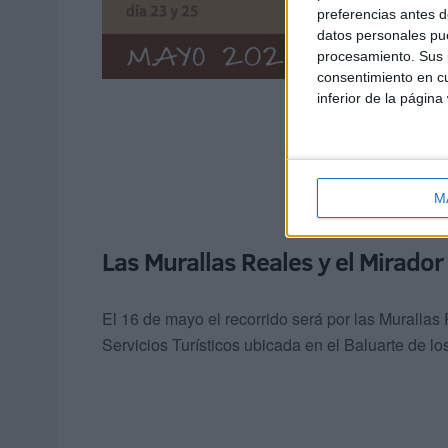
preferencias antes d
datos personales pue
procesamiento. Sus p
consentimiento en cu
inferior de la página
M
Las Murallas Reales y el Mirado
El 16 de mayo el recorrido será por las Murallas 
Servicios Turísticos ubicada en el Baluarte de lo