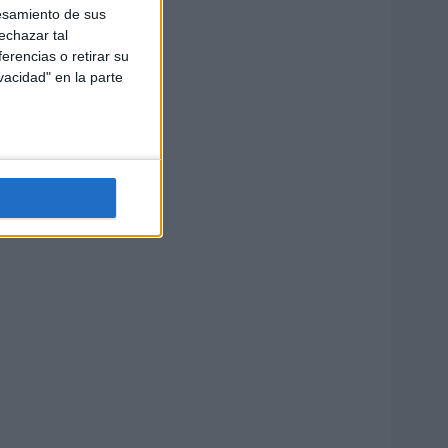
esamiento de sus
echazar tal
erencias o retirar su
vacidad" en la parte