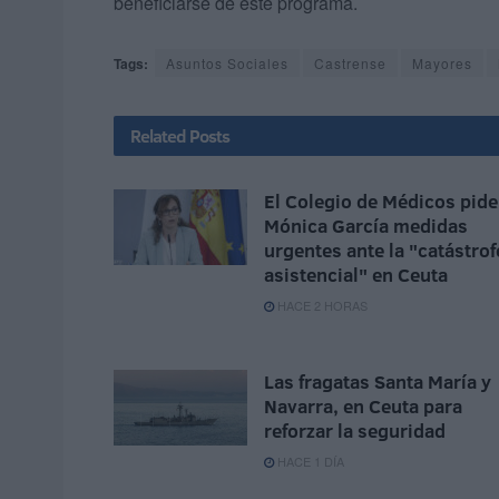
beneficiarse de este programa.
Tags:
Asuntos Sociales
Castrense
Mayores
Related
Posts
El Colegio de Médicos pide
Mónica García medidas
urgentes ante la "catástrof
asistencial" en Ceuta
HACE 2 HORAS
Las fragatas Santa María y
Navarra, en Ceuta para
reforzar la seguridad
HACE 1 DÍA