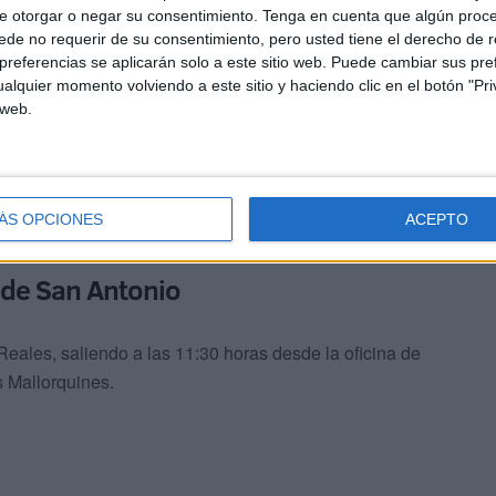
e otorgar o negar su consentimiento.
Tenga en cuenta que algún proc
de no requerir de su consentimiento, pero usted tiene el derecho de r
referencias se aplicarán solo a este sitio web. Puede cambiar sus pref
alquier momento volviendo a este sitio y haciendo clic en el botón "Pri
 web.
ÁS OPCIONES
ACEPTO
r de San Antonio
Reales, saliendo a las 11:30 horas desde la oficina de
s Mallorquines.