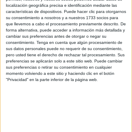
Una iniciativa que, según explican, “marcarán el inicio de
localización geográfica precisa e identificación mediante las
una serie de actuaciones planificadas a lo largo del curso
características de dispositivos. Puede hacer clic para otorgarnos
su consentimiento a nosotros y a nuestros 1733 socios para
escolar para
mejorar la enseñanza de las
matemáticas
”.
que llevemos a cabo el procesamiento previamente descrito. De
forma alternativa, puede acceder a información más detallada y
Asimismo, detallan que el proyecto está dirigido a todo el
cambiar sus preferencias antes de otorgar o negar su
profesorado que imparte esta asignatura, desde Educación
consentimiento.
Tenga en cuenta que algún procesamiento de
Infantil hasta Bachillerato, con el propósito de “
ofrecer
sus datos personales puede no requerir de su consentimiento,
recursos, metodologías y estrategias innovadoras que
pero usted tiene el derecho de rechazar tal procesamiento. Sus
preferencias se aplicarán solo a este sitio web. Puede cambiar
favorezcan el desarrollo competencial del alumnado en
sus preferencias o retirar su consentimiento en cualquier
esta materia
”.
momento volviendo a este sitio y haciendo clic en el botón
"Privacidad" en la parte inferior de la página web.
En este sentido, indican que las actuaciones buscan
“
impulsar la innovación educativa
, fomentar el
intercambio de buenas prácticas y reforzar la formación
permanente del profesorado” y, de esta forma contribuir “a
la
mejora de la enseñanza de las matemáticas
y
apostando por un aprendizaje que resulte significativo,
motivador y adaptado a los retos actuales”.