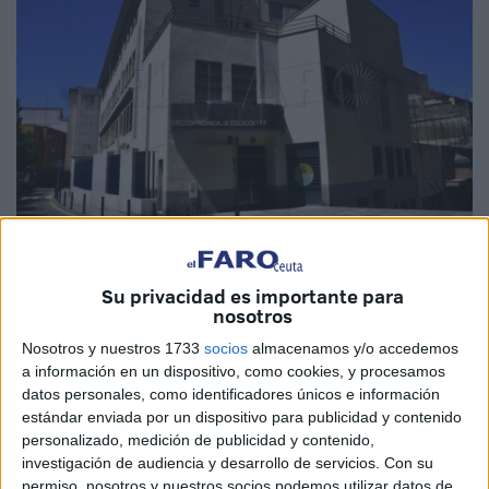
Imágenes: Archivo/cedida
Su privacidad es importante para
nosotros
Nosotros y nuestros 1733
socios
almacenamos y/o accedemos
El
Ministerio de Educación, Formación Profesional y
a información en un dispositivo, como cookies, y procesamos
datos personales, como identificadores únicos e información
Deportes
ha puesto en marcha en Ceuta, desde primeros
estándar enviada por un dispositivo para publicidad y contenido
de septiembre, las primeras acciones del
Programa de
personalizado, medición de publicidad y contenido,
Cooperación Territorial (PCT) de Matemáticas
.
investigación de audiencia y desarrollo de servicios.
Con su
permiso, nosotros y nuestros socios podemos utilizar datos de