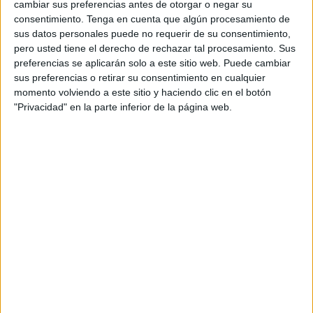
suplemento dietético o para diferentes fines cosméticos.
cambiar sus preferencias antes de otorgar o negar su
consentimiento.
Tenga en cuenta que algún procesamiento de
En la primera fase de distribución al público, se aplicará la
sus datos personales puede no requerir de su consentimiento,
pero usted tiene el derecho de rechazar tal procesamiento. Sus
limitación de su venta tan solo en las farmacias con el
preferencias se aplicarán solo a este sitio web. Puede cambiar
objetivo de preservar su vigilancia y seguimiento.
sus preferencias o retirar su consentimiento en cualquier
momento volviendo a este sitio y haciendo clic en el botón
La convención agrícola de la ciudad de Mequinez
"Privacidad" en la parte inferior de la página web.
recientemente celebrada, fue una gran oportunidad para
que las distintas cooperativas, asociaciones y empresas
autorizadas expusieran sus productos con derivados del
cannabis, tras haberles sido concedido las licencia para
procesar y fabricar con la fórmula de la planta, así como
comercializar y exportar sus productos con fines
medicinales, farmacéuticos e industriales.
Y es que como indican expertos en botánico, la planta del
cannabis, que contiene Tetrahidrocannabinol (THC) y
Cannabidiol (CBD), se ha utilizado durante milenios como
remedio natural para curar o tratar distintas enfermedades.