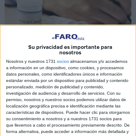
Su privacidad es importante para
nosotros
Nosotros y nuestros 1731
socios
almacenamos y/o accedemos
a información en un dispositivo, como cookies, y procesamos
Imagen cedida
datos personales, como identificadores únicos e información
estándar enviada por un dispositivo para publicidad y contenido
personalizado, medición de publicidad y contenido,
investigación de audiencia y desarrollo de servicios.
Con su
A partir de mediados de junio, por primera vez en
permiso, nosotros y nuestros socios podemos utilizar datos de
Marruecos se comercializarán productos de la planta de
localización geográfica precisa e identificación mediante las
características de dispositivos. Puede hacer clic para otorgarnos
cáñamo (cannabis). Se prevé que que estos productos,
su consentimiento a nosotros y a nuestros 1731 socios para
con la
legalidad vigente
para su producción, que serán
que llevemos a cabo el procesamiento previamente descrito. De
vendidos en las
farmacias marroquíes
, sirvan como
forma alternativa, puede acceder a información más detallada y