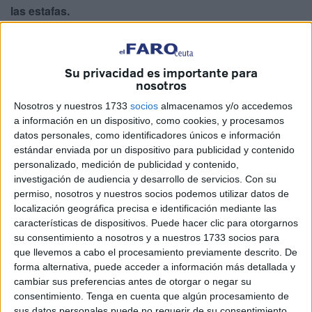
las estafas.
La norma se envía así al Boletín Oficial del Estado
(BOE)
tras recibir el refrendo del
PSOE, PP, Vox, Junts, PNV,
Su privacidad es importante para
Coalición Canaria y UPN
. Por su parte,
ERC
se ha
nosotros
abstenido en una votación en la que el socio minoritario
Nosotros y nuestros 1733
socios
almacenamos y/o accedemos
del Gobierno y el resto de sus aliados de izquierdas
a información en un dispositivo, como cookies, y procesamos
(
Bildu, Podemos, BNG y Compromís
) han votado en
datos personales, como identificadores únicos e información
contra.
estándar enviada por un dispositivo para publicidad y contenido
personalizado, medición de publicidad y contenido,
Regularización de inmigrantes sin
investigación de audiencia y desarrollo de servicios.
Con su
permiso, nosotros y nuestros socios podemos utilizar datos de
antecedentes penales
localización geográfica precisa e identificación mediante las
características de dispositivos. Puede hacer clic para otorgarnos
su consentimiento a nosotros y a nuestros 1733 socios para
A su paso por el
Senado
, donde el
PP
tiene mayoría
que llevemos a cabo el procesamiento previamente descrito. De
absoluta, se aprobó una
enmienda
pactada por
PP, Vox y
forma alternativa, puede acceder a información más detallada y
Junts
, que modificaba la
Ley de Extranjería
para que en
cambiar sus preferencias antes de otorgar o negar su
los
procesos de regularización de inmigrantes
, como el
consentimiento.
Tenga en cuenta que algún procesamiento de
sus datos personales puede no requerir de su consentimiento,