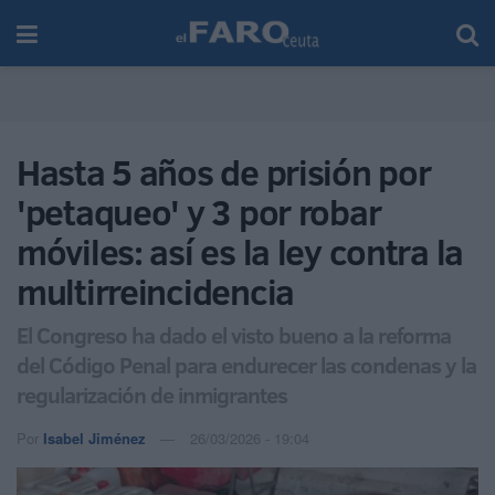
Hasta 5 años de prisión por
'petaqueo' y 3 por robar
móviles: así es la ley contra la
multirreincidencia
El Congreso ha dado el visto bueno a la reforma
del Código Penal para endurecer las condenas y la
regularización de inmigrantes
Por
Isabel Jiménez
26/03/2026 - 19:04