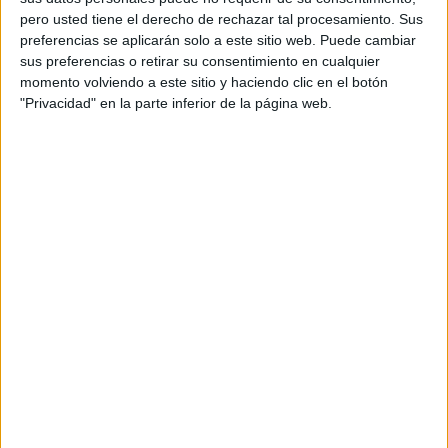
que tiene en curso el Gobierno, se asegure que el
pero usted tiene el derecho de rechazar tal procesamiento. Sus
solicitante no tenga
antecedentes penales
ni
preferencias se aplicarán solo a este sitio web. Puede cambiar
procedimientos abiertos y que no esté sujeto a una causa
sus preferencias o retirar su consentimiento en cualquier
penal suficiente en
España
o en otros países anteriores.
momento volviendo a este sitio y haciendo clic en el botón
"Privacidad" en la parte inferior de la página web.
EFE