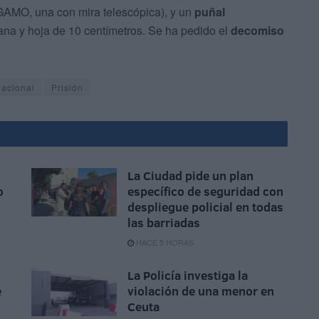
 GAMO, una con mira telescópica), y un
puñal
na y hoja de 10 centímetros. Se ha pedido el
decomiso
Nacional
Prisión
La Ciudad pide un plan
o
específico de seguridad con
despliegue policial en todas
las barriadas
HACE 5 HORAS
La Policía investiga la
e
violación de una menor en
o
Ceuta