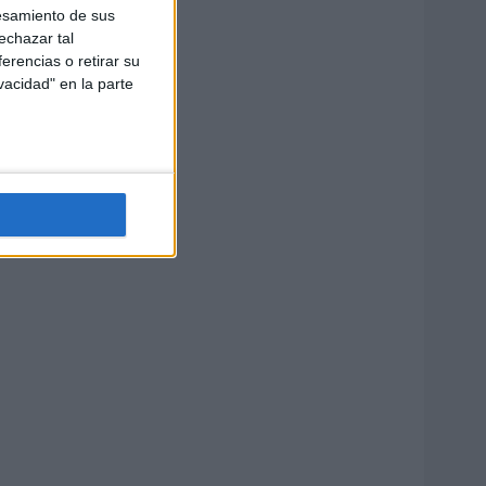
esamiento de sus
echazar tal
erencias o retirar su
vacidad" en la parte