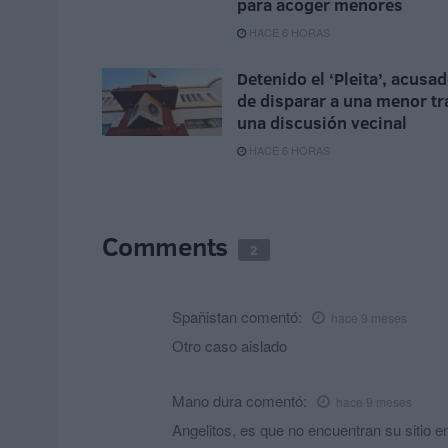
para acoger menores
HACE 6 HORAS
Detenido el ‘Pleita’, acusa
de disparar a una menor tr
una discusión vecinal
HACE 6 HORAS
Comments
2
Spañistan
comentó:
hace 9 meses
Otro caso aislado
Mano dura
comentó:
hace 9 meses
Angelitos, es que no encuentran su sitio e