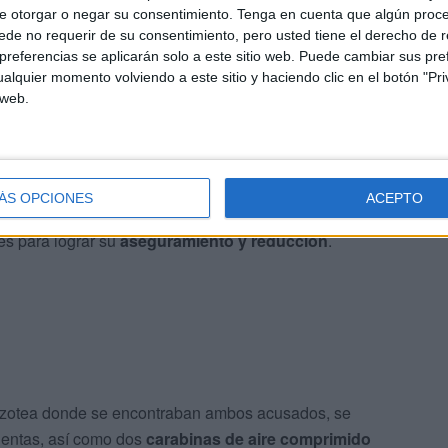
e otorgar o negar su consentimiento.
Tenga en cuenta que algún proc
de no requerir de su consentimiento, pero usted tiene el derecho de r
referencias se aplicarán solo a este sitio web. Puede cambiar sus pref
alquier momento volviendo a este sitio y haciendo clic en el botón "Pri
 web.
nzamientos desde la azotea, procedieron a acceder a la
un agente de Policía Nacional localizó a uno de los
 este a salir voluntariamente, oponiendo una conducta
 propinándole
golpes
y forcejeando con él, debiendo ser
ÁS OPCIONES
ACEPTO
to de agentes actuantes, contra los que se revolvió,
es para lograr su
aseguramiento y reducción
.
 azotea donde se encontraban ambos acusados, se
ientas, así como dos
carabinas de aire comprimido