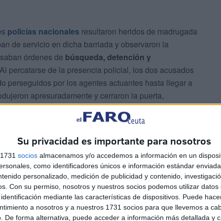
res
policías nacionales
resultaron heridos de madrugada
ban de servicio en dicha barriada y observaron la
pesaban órdenes de
búsqueda, detención y
Al percatarse de la presencia policial, los dos acusados
do perseguidos por los agentes actuantes hasta llegar a
rodujeron apresuradamente y cerraron la puerta,
o domicilio, situada a unos 10-12 metros de altura,
Su privacidad es importante para nosotros
acuerdo y con ánimo de
atentar contra el principio de
s 1731
socios
almacenamos y/o accedemos a información en un disposit
sonales, como identificadores únicos e información estándar enviada 
ntenido personalizado, medición de publicidad y contenido, investigaci
os.
Con su permiso, nosotros y nuestros socios podemos utilizar datos 
identificación mediante las características de dispositivos. Puede hacer
ntimiento a nosotros y a nuestros 1731 socios para que llevemos a ca
. De forma alternativa, puede acceder a información más detallada y 