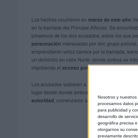
Los hechos ocurrieron en
marzo de este año
: t
en la barriada del Príncipe Alfonso. Se encontra
presencia de los dos acusados, sobre los que 
personación
interesadas por otro grupo policial.
emprendieron veloz carrera por la barriada, sien
un domicilio en calle Norte, donde ambos se int
impidiendo el
acceso policial
.
Los acusados subieron a la
azotea
del mencionad
lugar desde donde ambos acusados, de común 
Nosotros y nuestro
autoridad
, comenzaron a
arrojar piedras
.
procesamos datos per
para publicidad y co
desarrollo de servici
geográfica precisa e 
otorgarnos su conse
previamente descrito