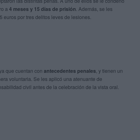
taron las distintas penas. A uno de ellos se le condenó
tro a
4 meses y 15 días de prisión
. Además, se les
 euros por tres delitos leves de lesiones.
 ya que cuentan con
antecedentes penales
, y tienen un
era voluntaria. Se les aplicó una atenuante de
abilidad civil antes de la celebración de la vista oral.