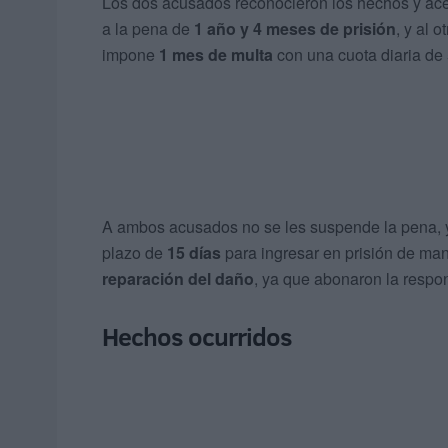
Los dos acusados reconocieron los hechos y acep
a la pena de
1 año y 4 meses de prisión
, y al o
impone
1 mes de multa
con una cuota diaria de 5
A ambos acusados no se les suspende la pena,
plazo de
15 días
para ingresar en prisión de man
reparación del daño
, ya que abonaron la respons
Hechos ocurridos