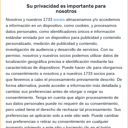
para "vengarse de los cristianos".
Su privacidad es importante para
nosotros
En la sesión de este jueves, celebrada en el tribunal
Nosotros y nuestros 1733
socios
almacenamos y/o accedemos
antiterrorista de Salé, cerca de Rabat, el juez interrogó a
a información en un dispositivo, como cookies, y procesamos
Abdessamad el Joud, de 25 años, quien narró con detalles
datos personales, como identificadores únicos e información
los motivos y la forma en la que asesinó junto a sus tres
estándar enviada por un dispositivo para publicidad y contenido
cómplices a las dos víctimas, y confesó su pertenencia y
personalizado, medición de publicidad y contenido,
investigación de audiencia y desarrollo de servicios.
Con su
lealtad al grupo yihadista Estado Islámico (EI).
permiso, nosotros y nuestros socios podemos utilizar datos de
localización geográfica precisa e identificación mediante las
Tras varias horas de interrogatorios a Joud y a otros tres de
características de dispositivos. Puede hacer clic para otorgarnos
sus principales cómplices, el juez decidió retomar el caso
su consentimiento a nosotros y a nuestros 1733 socios para
el próximo 13 de junio.
que llevemos a cabo el procesamiento previamente descrito. De
forma alternativa, puede acceder a información más detallada y
Con antecedentes penales en casos de terrorismo, Joud
cambiar sus preferencias antes de otorgar o negar su
dijo en la sesión de este jueves que cuando salió de la
consentimiento.
Tenga en cuenta que algún procesamiento de
sus datos personales puede no requerir de su consentimiento,
cárcel en 2014 decidió viajar a Siria para incorporarse al
pero usted tiene el derecho de rechazar tal procesamiento. Sus
EI, pero no lo logró al tener el pasaporte confiscado por la
preferencias se aplicarán solo a este sitio web. Puede cambiar
policía.
sus preferencias o retirar su consentimiento en cualquier
momento volviendo a este sitio y haciendo clic en el botón