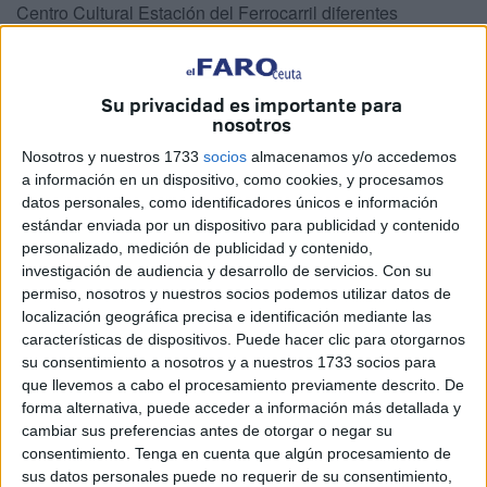
Centro Cultural Estación del Ferrocarril diferentes
propuestas musicales que pretenden ir más allá de un
simple concierto.
Su privacidad es importante para
Una muestra de ello será la actuación de Primitive Robot,
nosotros
un proyecto musical ideado por
Marcondiro
y producido
Nosotros y nuestros 1733
socios
almacenamos y/o accedemos
junto a
Valerio Cesarini
, que actuará este viernes a partir
a información en un dispositivo, como cookies, y procesamos
de las 22.00 horas para presentar su propuesta ‘Bridges
datos personales, como identificadores únicos e información
on Mediterranean’.
estándar enviada por un dispositivo para publicidad y contenido
personalizado, medición de publicidad y contenido,
Este grupo es un trío de polinstrumentistas eclécticos que
investigación de audiencia y desarrollo de servicios.
Con su
permiso, nosotros y nuestros socios podemos utilizar datos de
fusiona las culturas mediterráneas entre tradición y
localización geográfica precisa e identificación mediante las
modernidad. Su repertorio combina piezas inéditas y
características de dispositivos. Puede hacer clic para otorgarnos
sonidos de raíz tradicional con arreglos contemporáneos,
su consentimiento a nosotros y a nuestros 1733 socios para
electrónica en vivo y una fuerte dimensión visual y
que llevemos a cabo el procesamiento previamente descrito. De
forma alternativa, puede acceder a información más detallada y
escénica.
cambiar sus preferencias antes de otorgar o negar su
consentimiento.
Tenga en cuenta que algún procesamiento de
sus datos personales puede no requerir de su consentimiento,