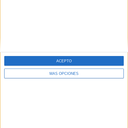
Esto surge “de la necesidad de
exprimir las historias de
detrás de la lengua”.
Así, una de ellas lleva por título El tano fabricante, y habla
de la migración.
ACEPTO
MÁS OPCIONES