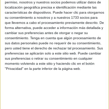
correspondientes a la segunda categoría,
con un valor
permiso, nosotros y nuestros socios podemos utilizar datos de
localización geográfica precisa e identificación mediante las
exacto de 47.265,78 euros
cada uno.
características de dispositivos. Puede hacer clic para otorgarnos
su consentimiento a nosotros y a nuestros 1733 socios para
De acuerdo con la información que ha ofrecido la noche de
que llevemos a cabo el procesamiento previamente descrito. De
este jueves Loterías y Apuestas del Estado, los acertantes
forma alternativa, puede acceder a información más detallada y
han validado sus boletos en: la Administración de Loterías
cambiar sus preferencias antes de otorgar o negar su
nº4 de Manresa (Barcelona); en el Despacho Receptor
consentimiento.
Tenga en cuenta que algún procesamiento de
sus datos personales puede no requerir de su consentimiento,
nº13.015 de Badia del Vallès (Barcelona); en el nº 25.035
pero usted tiene el derecho de rechazar tal procesamiento. Sus
de Ceuta y en el nº 47.100 de Lleida.
preferencias se aplicarán solo a este sitio web. Puede cambiar
sus preferencias o retirar su consentimiento en cualquier
En el caso de Ceuta el despacho receptor es el de la
momento volviendo a este sitio y haciendo clic en el botón
avenida Teniente General Muslera 2, cuyo titular es José
"Privacidad" en la parte inferior de la página web.
María Rivas Doncel.
De igual forma, han señalado que "en el sorteo de La
Primitiva de hoy (jueves) no existen boletos acertantes de
Categoría Especial (6 aciertos + Reintegro), ni de Primera
Categoría (6 aciertos), por tanto, el fondo destinado a