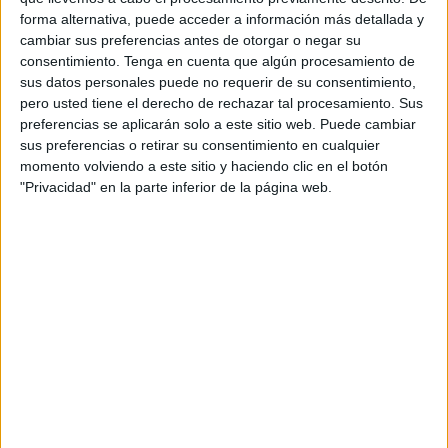
presentar un certificado de vacunación contra la
COVID-19
forma alternativa, puede acceder a información más detallada y
o una prueba PCR negativa realizada 48 antes de la
cambiar sus preferencias antes de otorgar o negar su
entrada en el país, después de meses suspendidos para
consentimiento.
Tenga en cuenta que algún procesamiento de
evitar la propagación de la pandemia.
sus datos personales puede no requerir de su consentimiento,
pero usted tiene el derecho de rechazar tal procesamiento. Sus
Según la información proporcionada por el Ministerio de
preferencias se aplicarán solo a este sitio web. Puede cambiar
sus preferencias o retirar su consentimiento en cualquier
Exteriores marroquí en su cuenta en la red social Twitter,
momento volviendo a este sitio y haciendo clic en el botón
para la vuelta de los vuelos las autoridades han creado
"Privacidad" en la parte inferior de la página web.
dos listas de países. La primera, o 'A', comprende a los
países con mejor control de la pandemia, España incluida.
Así, ya este martes, por ejemplo, ha aterrizado un vuelo
procedente de Barcelona a las 13.10 horas (hora local) en
Casablanca y está previsto que otro procedente de Madrid
llegue a las 20.45 horas (hora local) a Rabat. El aeropuerto
de Sevilla también recuperará desde el miércoles las
conexiones aéreas directas con Marruecos, mediante
cuatro rutas que la aerolínea irlandesa Ryanair. El diario