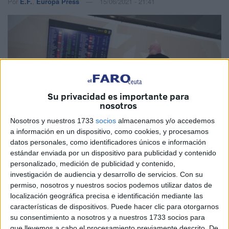
Por
E.F.
,
Europa Press
15/06/2021 - 21:41
Su privacidad es importante para
nosotros
Nosotros y nuestros 1733
socios
almacenamos y/o accedemos
a información en un dispositivo, como cookies, y procesamos
datos personales, como identificadores únicos e información
MAP
estándar enviada por un dispositivo para publicidad y contenido
personalizado, medición de publicidad y contenido,
investigación de audiencia y desarrollo de servicios.
Con su
permiso, nosotros y nuestros socios podemos utilizar datos de
localización geográfica precisa e identificación mediante las
Marruecos
reanuda este martes los vuelos con España y
características de dispositivos. Puede hacer clic para otorgarnos
su consentimiento a nosotros y a nuestros 1733 socios para
Europa con la obligatoriedad para los pasajeros de
que llevemos a cabo el procesamiento previamente descrito. De