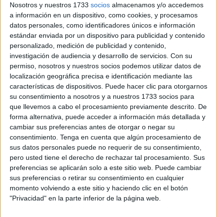
condenatorias
contra un
grupo de jóvenes
por participar
Nosotros y nuestros 1733
socios
almacenamos y/o accedemos
a información en un dispositivo, como cookies, y procesamos
en una
manifestación
pacífica, enmarcada en los
datos personales, como identificadores únicos e información
movimientos de la bautizada como
Generación Z.
estándar enviada por un dispositivo para publicidad y contenido
personalizado, medición de publicidad y contenido,
Los jóvenes marcharon en una protesta contra el deterioro
investigación de audiencia y desarrollo de servicios.
Con su
de los sectores de salud y la degradación del sistema
permiso, nosotros y nuestros socios podemos utilizar datos de
educativo.
localización geográfica precisa e identificación mediante las
características de dispositivos. Puede hacer clic para otorgarnos
Tal y como recoge el medio zaiocity.net, el tribunal
ha
su consentimiento a nosotros y a nuestros 1733 socios para
que llevemos a cabo el procesamiento previamente descrito. De
condenado a dos
de los detenidos
a 2 años de prisión
forma alternativa, puede acceder a información más detallada y
efectiva
, mientras que
un tercero
ha sido condenado a
un
cambiar sus preferencias antes de otorgar o negar su
año y medio de cárcel
.
consentimiento.
Tenga en cuenta que algún procesamiento de
sus datos personales puede no requerir de su consentimiento,
A esas condenase se suman
tres varones que se
pero usted tiene el derecho de rechazar tal procesamiento. Sus
encuentran en libertad provisional
, a la espera de lo que
preferencias se aplicarán solo a este sitio web. Puede cambiar
sus preferencias o retirar su consentimiento en cualquier
determinen las próximas audiencias.
momento volviendo a este sitio y haciendo clic en el botón
"Privacidad" en la parte inferior de la página web.
Las quejas de los activistas