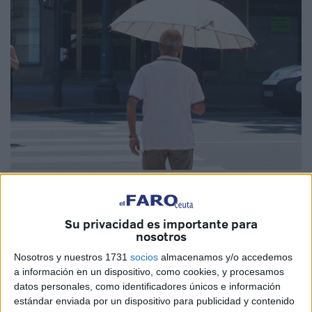
EFE
Su privacidad es importante para
nosotros
Las altas temperaturas, que
se registrarán a partir de
Nosotros y nuestros 1731
socios
almacenamos y/o accedemos
a información en un dispositivo, como cookies, y procesamos
este martes
en Ceuta, pueden suponer un inconveniente
datos personales, como identificadores únicos e información
importante para nuestro organismo. El calor extremo
estándar enviada por un dispositivo para publicidad y contenido