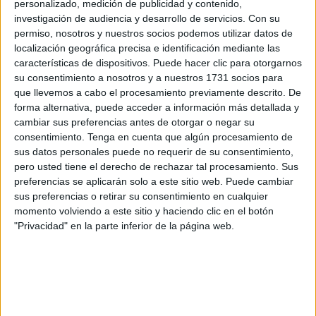
puede hacer que se sufra deshidratación, un golpe de
personalizado, medición de publicidad y contenido,
calor o un agravamiento de una enfermedad crónica. Las
investigación de audiencia y desarrollo de servicios.
Con su
permiso, nosotros y nuestros socios podemos utilizar datos de
personas más sensibles al calor son, entre otros, los
localización geográfica precisa e identificación mediante las
mayores.
características de dispositivos. Puede hacer clic para otorgarnos
su consentimiento a nosotros y a nuestros 1731 socios para
De ahí que el
Centro del Mayor
, de la Consejería de
que llevemos a cabo el procesamiento previamente descrito. De
Sanidad y
Servicios Sociales
, ha iniciado este lunes su
forma alternativa, puede acceder a información más detallada y
campaña de prevención de problemas derivados de las
cambiar sus preferencias antes de otorgar o negar su
consentimiento.
Tenga en cuenta que algún procesamiento de
altas temperaturas
en personas mayores y/o con
sus datos personales puede no requerir de su consentimiento,
discapacidad, que se canalizará a través del Programa de
pero usted tiene el derecho de rechazar tal procesamiento. Sus
Teleasistencia Domiciliaria. No obstante, según ha
preferencias se aplicarán solo a este sitio web. Puede cambiar
informado
la Ciudad
, esta campaña se prolongará durante
sus preferencias o retirar su consentimiento en cualquier
momento volviendo a este sitio y haciendo clic en el botón
los meses de julio y agosto.
"Privacidad" en la parte inferior de la página web.
Así, el personal de este programa contactará con los 580
usuarios para informarles de las medidas que deben tomar
en el caso de que se produzca una ola de calor, así como
de los riesgos asociados al exceso de calor