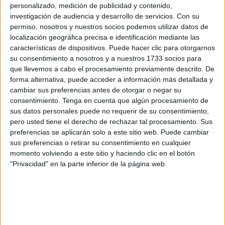
Conductas Adictivas
(PSDOCA) en colaboración con el
personalizado, medición de publicidad y contenido,
Centro Asesor de la Mujer
, ha comenzado esta semana
investigación de audiencia y desarrollo de servicios.
Con su
permiso, nosotros y nuestros socios podemos utilizar datos de
una
formación
, especialmente dirigida a las
madres
, para
localización geográfica precisa e identificación mediante las
prevenir las
adicciones
en el ámbito familiar.
características de dispositivos. Puede hacer clic para otorgarnos
su consentimiento a nosotros y a nuestros 1733 socios para
Según ha informado la Ciudad en nota de prensa, un total
que llevemos a cabo el procesamiento previamente descrito. De
de
25 usuarias
del Centro Asesor de la Mujer
recibirán
forma alternativa, puede acceder a información más detallada y
formación especializada
de lunes a jueves por parte de
cambiar sus preferencias antes de otorgar o negar su
consentimiento.
Tenga en cuenta que algún procesamiento de
técnicos del
Área de Prevención
del
Plan Sobre
Drogas
sus datos personales puede no requerir de su consentimiento,
y otras conductas adictivas.
pero usted tiene el derecho de rechazar tal procesamiento. Sus
preferencias se aplicarán solo a este sitio web. Puede cambiar
Formación contra las adicciones
sus preferencias o retirar su consentimiento en cualquier
momento volviendo a este sitio y haciendo clic en el botón
"Privacidad" en la parte inferior de la página web.
Entre los contenidos que se abordarán en el curso,
además de cómo identificar
adicciones
o conocer los
recursos y dispositivos del PSDOCA; figuran la
adolescencia
como etapa de cambio;
cómo hablar de
adicciones y drogas con nuestros hijos
; la importancia