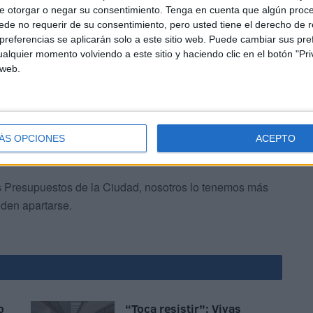
udad sin ser increpado se hace harto difícil, mi
e otorgar o negar su consentimiento.
Tenga en cuenta que algún proc
a, recibo presiones orquestadas por chiringuitos
de no requerir de su consentimiento, pero usted tiene el derecho de r
referencias se aplicarán solo a este sitio web. Puede cambiar sus pref
omunicación tergiversan el significado de mis palabras,
alquier momento volviendo a este sitio y haciendo clic en el botón "Pri
 el precio que decidí libre y conscientemente asumir para
 web.
ÁS OPCIONES
ACEPTO
s Presupuestos de la Ciudad, nosotros lo tenemos más
eden apartarse.
o
“Toca resistir”: Vivas