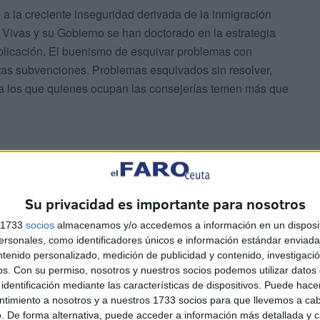
 a la creciente inseguridad derivada de la inmigración
n Vivas y su Gobierno se han doctorado en la estrategia
plicación. El buenismo de esquivar problemas con
ntas subvenciones. Problemas esquivados sin resolver,
 a los que quienes ocupan las consejerías temen más que
Su privacidad es importante para nosotros
rosa, desde un Santiago Abascal que vivió su juventud
s 1733
socios
almacenamos y/o accedemos a información en un disposit
cualquier municipio. La ideología y el discurso de VOX,
sonales, como identificadores únicos e información estándar enviada 
 que llevan a enfrentarse a lo establecido, a superar
ntenido personalizado, medición de publicidad y contenido, investigaci
 política a sabiendas de los importantes sacrificios
os.
Con su permiso, nosotros y nuestros socios podemos utilizar datos 
identificación mediante las características de dispositivos. Puede hacer
isión de mejorar la vida de los ciudadanos.
ntimiento a nosotros y a nuestros 1733 socios para que llevemos a ca
. De forma alternativa, puede acceder a información más detallada y 