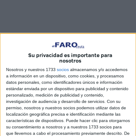
Su privacidad es importante para
nosotros
Fotos y vídeo: Juan Mosquera
Nosotros y nuestros 1733
socios
almacenamos y/o accedemos
a información en un dispositivo, como cookies, y procesamos
datos personales, como identificadores únicos e información
estándar enviada por un dispositivo para publicidad y contenido
personalizado, medición de publicidad y contenido,
Francisco Vidal Blázquez, presidente de la Real
investigación de audiencia y desarrollo de servicios.
Con su
Federación Española de
Balonmano
, está de visita en
permiso, nosotros y nuestros socios podemos utilizar datos de
Ceuta. El máximo mandatario de esta modalidad deportiva
localización geográfica precisa e identificación mediante las
está en nuestra ciudad para conocer de primera mano el
características de dispositivos. Puede hacer clic para otorgarnos
su consentimiento a nosotros y a nuestros 1733 socios para
buen trabajo que está realizando la Territorial ceutí y para
que llevemos a cabo el procesamiento previamente descrito. De