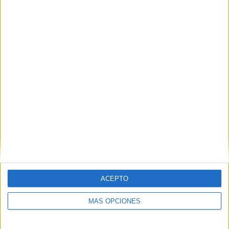
Javier Iglesias.
Tags:
Balonmano
deportes
Polideportivo Díaz Flor
ACEPTO
Related
Posts
MÁS OPCIONES
Aplazado el amistoso entre el Ittihad de