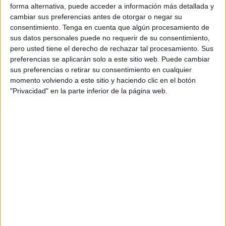
mostrar su apoyo para que este deporte siga creciendo
forma alternativa, puede acceder a información más detallada y
cada día.
cambiar sus preferencias antes de otorgar o negar su
consentimiento.
Tenga en cuenta que algún procesamiento de
Este lunes, Vidal ha conocido las nuevas instalaciones del
sus datos personales puede no requerir de su consentimiento,
complejo
deportivo
José Ramón López
Díaz-Flor
y ha
pero usted tiene el derecho de rechazar tal procesamiento. Sus
preferencias se aplicarán solo a este sitio web. Puede cambiar
presenciado el entrenamiento de tecnificación cadete
sus preferencias o retirar su consentimiento en cualquier
femenino, donde ha podido ser testigo de primera mano
momento volviendo a este sitio y haciendo clic en el botón
del progreso de las jugadoras caballas.
"Privacidad" en la parte inferior de la página web.
Ha podido ver la evolución de estas jugadoras que cada
vez están a más nivel y que hacen que nuestro balonmano
pase por un gran momento. Es una modalidad que cuenta
con adeptos pero que aún necesita de más ayuda para
poder seguir creciendo.
El
BM Estudiantes
es un claro ejemplo del gran trabajo
que se está realizando dentro del mundo del balonmano.
Este martes ya será recibido por Rafael García Rodríguez,