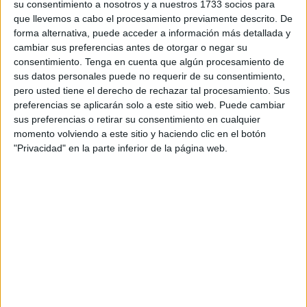
su consentimiento a nosotros y a nuestros 1733 socios para
y la reivindicación ha podido ser más fuertes. En Ceuta y
que llevemos a cabo el procesamiento previamente descrito. De
Melilla sí se pudo aplicar antes el Acuerdo, sobre todo en
forma alternativa, puede acceder a información más detallada y
el ámbito de la enseñanza religiosa islámica.
cambiar sus preferencias antes de otorgar o negar su
consentimiento.
Tenga en cuenta que algún procesamiento de
–Aquí empezamos pero esa materia todavía no ha
sus datos personales puede no requerir de su consentimiento,
llegado a los institutos de Secundaria y eso que cada
pero usted tiene el derecho de rechazar tal procesamiento. Sus
preferencias se aplicarán solo a este sitio web. Puede cambiar
ministro le promete que dará el paso. ¿Ha hablado ya
sus preferencias o retirar su consentimiento en cualquier
sobre este tema con la Administración actual que
momento volviendo a este sitio y haciendo clic en el botón
parece seguirá al frente del Estado tras las últimas
"Privacidad" en la parte inferior de la página web.
generales?
–La ministra [Isabel Celaá] nos mandó un borrador y yo
estuve con el señor [subsecretario de Educación y
Formación Profesional, Fernando] Gurrea, que me invitó a
estudiar el tema. Presentamos unas reivindicaciones que
vio justas y yo le pedí que no dejase, como habían hecho
los demás hasta ahora, el asunto en el cajón. Todos
decían que estaba preparado el presupuesto, la