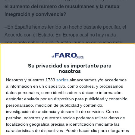
el aumento del número de musulmanes y la mutua
integración y convivencia?
–En España hemos tenido un hecho bastante peculiar, el
Acuerdo con el Estado. En Europa casi no hay nada
semejante salvo, quizá, Austria, aunque es mucho más
antiguo. Tener un convenio de ese tipo que reúne todo lo
inherente a lo religioso islámico es un hecho singular.
Su privacidad es importante para
nosotros
–¿Usted cree que, cerca de treinta años después de su
firma [el Acuerdo de Cooperación del Estado con la
Nosotros y nuestros 1733
socios
almacenamos y/o accedemos
Comisión Islámica de España data de 1992], se ha
a información en un dispositivo, como cookies, y procesamos
datos personales, como identificadores únicos e información
desarrollado adecuadamente?
estándar enviada por un dispositivo para publicidad y contenido
personalizado, medición de publicidad y contenido,
–Yo soy justo. En su momento hubo algunas partidas que
investigación de audiencia y desarrollo de servicios.
Con su
no se podían desarrollar como la concentración de un
permiso, nosotros y nuestros socios podemos utilizar datos de
número suficiente de alumnos. Hasta 2004 no hemos
localización geográfica precisa e identificación mediante las
tenido una comunidad islámica de padres, madres e hijos
características de dispositivos. Puede hacer clic para otorgarnos