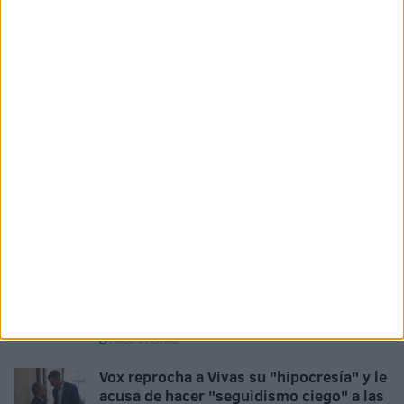
Industrial, que pasan muchas horas bajo el sol, y nuestra
petición, nuestro consejo, se ha atendido. También en
Francia, por ejemplo, y ha sido un éxito. Creo que no es
una cuestión de legislar sino de predisposición, de buena
voluntad, de diálogo y de acuerdo.
Tags:
Comunidad Musulmana
Mezquita
Unión de Comunidades Islámicas (UCIDCE)
Vox
Related
Posts
Vox apoya "toda movilización ciudadana"
en defensa de la españolidad y seguridad
de Ceuta
HACE 3 HORAS
Vox reprocha a Vivas su "hipocresía" y le
acusa de hacer "seguidismo ciego" a las