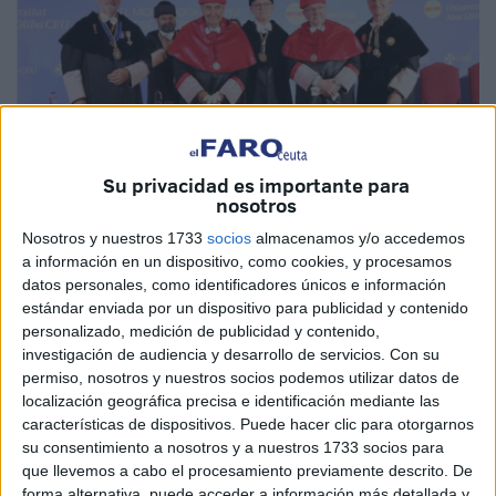
Su privacidad es importante para
nosotros
Nosotros y nuestros 1733
socios
almacenamos y/o accedemos
a información en un dispositivo, como cookies, y procesamos
Imagen cedida
datos personales, como identificadores únicos e información
estándar enviada por un dispositivo para publicidad y contenido
personalizado, medición de publicidad y contenido,
investigación de audiencia y desarrollo de servicios.
Con su
El presidente de
Cámara de España
, José Luis Bonet, ha
permiso, nosotros y nuestros socios podemos utilizar datos de
localización geográfica precisa e identificación mediante las
sido investido doctor honoris causa por la
Universitat
características de dispositivos. Puede hacer clic para otorgarnos
Abat Oliba CEU
(UAO CEU) por sus méritos en el campo
su consentimiento a nosotros y a nuestros 1733 socios para
de la
Economía
, la Empresa y el
Comercio.
que llevemos a cabo el procesamiento previamente descrito. De
forma alternativa, puede acceder a información más detallada y