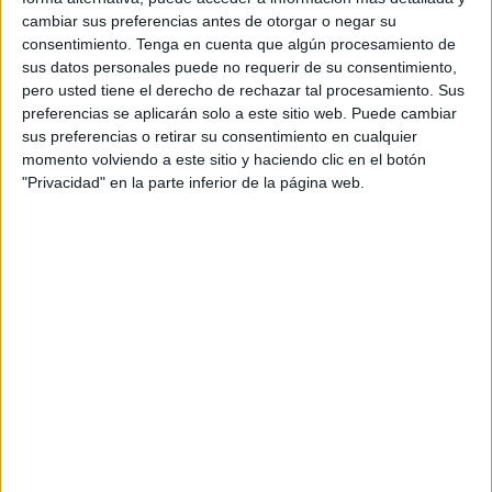
En su ‘laudatio’, el catedrático de Economía Aplicada de la
cambiar sus preferencias antes de otorgar o negar su
UAO CEU y rector honorario de esta universidad, Juan
consentimiento.
Tenga en cuenta que algún procesamiento de
Corona se ha referido a la vertiente académica y
sus datos personales puede no requerir de su consentimiento,
pero usted tiene el derecho de rechazar tal procesamiento. Sus
empresarial de Bonet y a una vocación de servicio que
preferencias se aplicarán solo a este sitio web. Puede cambiar
intensamente desarrolla desde su posición como
sus preferencias o retirar su consentimiento en cualquier
presidente de la Cámara de Comercio de España.
momento volviendo a este sitio y haciendo clic en el botón
"Privacidad" en la parte inferior de la página web.
En su discurso de aceptación, el presidente de la Cámara
de Comercio de España ha recalcado la importancia de
las ferias y
las Cámaras como instituciones
públicas
cuya base son los
empresarios
y directivos, en las que se
ejemplifica el valor de la cooperación público-privada y
cuyo papel para la promoción económica y el desarrollo
del país es determinante.
“En un país de pymes como es España, la labor de las
ferias en orden a la innovación y la internacionalización de
las empresas es fundamental”, ha señalado José Luis