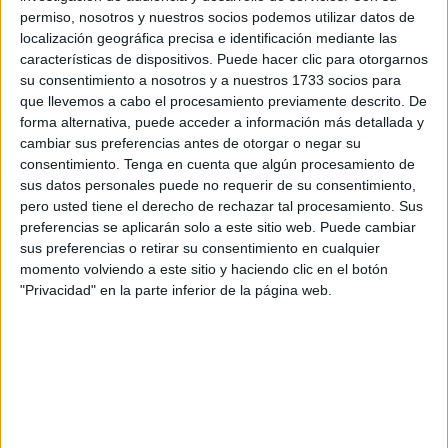
se juega en categoría alevín, infantil y cadete se celebrará
permiso, nosotros y nuestros socios podemos utilizar datos de
localización geográfica precisa e identificación mediante las
en la pista de la barriada José Zurrón y contará con el
características de dispositivos. Puede hacer clic para otorgarnos
patrocinio del Café Abaris y de la asociación de vecinos
su consentimiento a nosotros y a nuestros 1733 socios para
José Zurrón.
que llevemos a cabo el procesamiento previamente descrito. De
forma alternativa, puede acceder a información más detallada y
Las cinco categorías comenzarán este viernes 25 de
cambiar sus preferencias antes de otorgar o negar su
agosto aunque serán los prebenjamines los primeros en
consentimiento.
Tenga en cuenta que algún procesamiento de
sus datos personales puede no requerir de su consentimiento,
echar el balón a rodar a partir de las 18:00 horas.
pero usted tiene el derecho de rechazar tal procesamiento. Sus
preferencias se aplicarán solo a este sitio web. Puede cambiar
En esta categoría de prebenjamines compiten cuatro
sus preferencias o retirar su consentimiento en cualquier
equipos como son el Sporting de Ceuta,
AD Ceuta
, UA
momento volviendo a este sitio y haciendo clic en el botón
Ceutí y Atlético Ceutí que jugarán todos contra todos
"Privacidad" en la parte inferior de la página web.
debutando este viernes a las 18:00 horas.
Posteriormente le tocará el turno a los benjamines con seis
equipos como son el
UA Ceutí
, Inter de Ceuta y Sporting
de de Ceuta en el grupo A con el partido inaugural este
viernes a las 19:00 horas entre el UA Ceutí y el Inter de