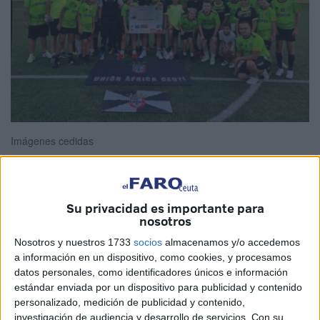
Imágenes cedidas
Su privacidad es importante para
Los responsables del
fútbol
base de la Sociedad
nosotros
Deportiva Unión África Ceutí han presentado el cartel de la
Nosotros y nuestros 1733
socios
almacenamos y/o accedemos
quinta edición de su
torneo veraniego
que se disputará
a información en un dispositivo, como cookies, y procesamos
desde este viernes 25 de agosto hasta el próximo 1 de
datos personales, como identificadores únicos e información
septiembre en Ceuta.
estándar enviada por un dispositivo para publicidad y contenido
personalizado, medición de publicidad y contenido,
Este interesante campeonato veraniego de fútbol-sala que
investigación de audiencia y desarrollo de servicios.
Con su