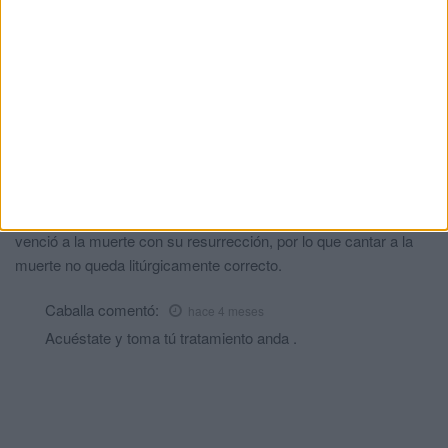
La presencia de la Legión en la Semana Santa es un
anacronismo infumable que lastra a la hermandad a la hora de
andar el paso del Señor con un tambor totalmente
descompasado para el andar de los costaleros, además de
restar la calidad musical que cualquier banda civil con decenas
de marchas compuestas ex profeso para la Semana Santa
harían brillar muchísimo más la Estación de Penitencia a la
hermandad.
También es obvio que El novio de la muerte no es un cántico
precisamente cristiano, sabemos que Nuestro Señor Jesucristo
venció a la muerte con su resurrección, por lo que cantar a la
muerte no queda litúrgicamente correcto.
Caballa
comentó:
hace 4 meses
Acuéstate y toma tú tratamiento anda .