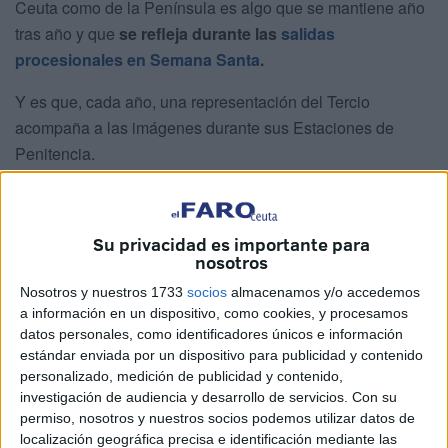
Ceuta como de la Península es algo que se mantiene año
tras año y que
se refleja durante las
salidas
procesionales en Semana Santa
.
Y es que, cada año, una representación del Tercio
acompaña a las imágenes durante sus Estaciones de
Penitencia.
Concretamente, esta Semana Santa estarán
el Lunes
Santo en Algeciras
,
el Martes Santo en Ceuta
, el
Su privacidad es importante para
Miércoles Santo en Jaén
, el
Viernes Santo en Alcalá
nosotros
del Río
y el
Sábado Santo en Cabra
.
Nosotros y nuestros 1733
socios
almacenamos y/o accedemos
Con la vista puesta en que todo salga a la perfección, en el
a información en un dispositivo, como cookies, y procesamos
datos personales, como identificadores únicos e información
Acuartelamiento García Aldave ya se deja sentir la
estándar enviada por un dispositivo para publicidad y contenido
Semana Santa.
Entre formaciones, ensayos y miradas
personalizado, medición de publicidad y contenido,
firmes, los miembros del Tercio Duque de Alba de la
investigación de audiencia y desarrollo de servicios.
Con su
Legión que de forma voluntaria participan
en estos
permiso, nosotros y nuestros socios podemos utilizar datos de
localización geográfica precisa e identificación mediante las
actos afinan cada paso con precisión milimétrica.