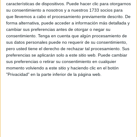
características de dispositivos. Puede hacer clic para otorgarnos
su consentimiento a nosotros y a nuestros 1733 socios para
La preparación previa
que llevemos a cabo el procesamiento previamente descrito. De
forma alternativa, puede acceder a información más detallada y
Desde hace dos semanas,
“el personal que vamos a
cambiar sus preferencias antes de otorgar o negar su
consentimiento.
Tenga en cuenta que algún procesamiento de
participar en los desfiles estamos preparándonos,
pero
sus datos personales puede no requerir de su consentimiento,
al final el Tercio tiene que seguir adelante y tiene que
pero usted tiene el derecho de rechazar tal procesamiento. Sus
continuar con sus actividades de instrucción y
preferencias se aplicarán solo a este sitio web. Puede cambiar
adentramiento. Entonces,
hay que afrontar esas
sus preferencias o retirar su consentimiento en cualquier
momento volviendo a este sitio y haciendo clic en el botón
dificultades que van saliendo del día a día y siempre
"Privacidad" en la parte inferior de la página web.
intentando dar el máximo en los ensayos
”, ha explicado
la teniente Guerrero, jefe de sección del Tercio.
Unos ensayos que “son duros, porque el día del desfile es
duro y tenemos que dar lo mejor de nosotros”, ha añadido
el sargento Blasco, jefe de pelotón.