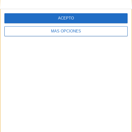
ACEPTO
MÁS OPCIONES
La RFFCE y la Consejeria de Empleo, Turismo y Deporte,
impulsan esta obra
con el propósito de cubrir la