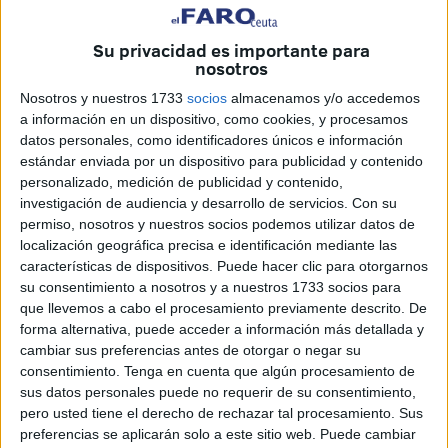
para que todos los clubes puedan desarrollar sus
entrenamientos en pista cubierta
es una realidad. Sin ir
Su privacidad es importante para
más lejos, esta misma semana el
CD Camoens
, en
nosotros
Segunda División femenina de fútbol sala, denunciaba la
Nosotros y nuestros 1733
socios
almacenamos y/o accedemos
situación teniendo que
entrenar en los bajos de La
a información en un dispositivo, como cookies, y procesamos
Marina.
datos personales, como identificadores únicos e información
estándar enviada por un dispositivo para publicidad y contenido
Con este contratiempo, los
operarios
trabajan a destajo
personalizado, medición de publicidad y contenido,
investigación de audiencia y desarrollo de servicios.
Con su
para contar en el menor tiempo posible con el
pabellón
permiso, nosotros y nuestros socios podemos utilizar datos de
cubierto desmontable
que la
Real Federación de Fútbol
localización geográfica precisa e identificación mediante las
de Ceuta (RFFCE),
con la financiación de la Consejería
características de dispositivos. Puede hacer clic para otorgarnos
de Empleo, Turismo y Deporte, levantará en la
Pista de
su consentimiento a nosotros y a nuestros 1733 socios para
Atletismo de Loma Margarita
.
que llevemos a cabo el procesamiento previamente descrito. De
forma alternativa, puede acceder a información más detallada y
Ya se ha colocado todo el
hormigón en la base
, donde
cambiar sus preferencias antes de otorgar o negar su
consentimiento.
Tenga en cuenta que algún procesamiento de
los trabajadores se han afanado en acabar con el
desnivel
sus datos personales puede no requerir de su consentimiento,
y que todo esté en el correcto orden antes de empezar con
pero usted tiene el derecho de rechazar tal procesamiento. Sus
los
cimientos
.
preferencias se aplicarán solo a este sitio web. Puede cambiar