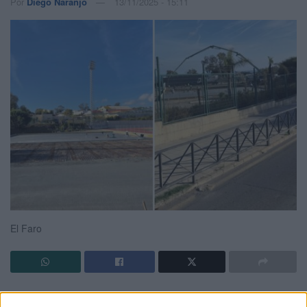
Por
Diego Naranjo
13/11/2025 - 15:11
El Faro
El
problema existente en Ceuta
con
falta de horarios