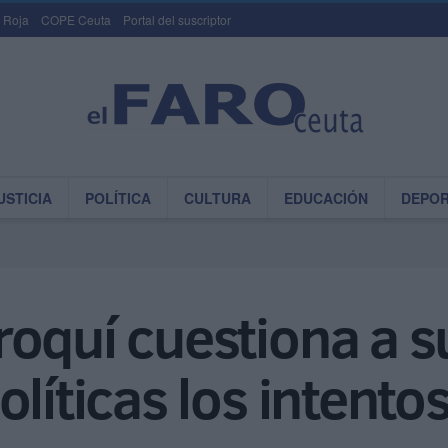
 Roja
COPE Ceuta
Portal del suscriptor
USTICIA
POLÍTICA
CULTURA
EDUCACIÓN
DEPO
oquí cuestiona a s
olíticas los intento