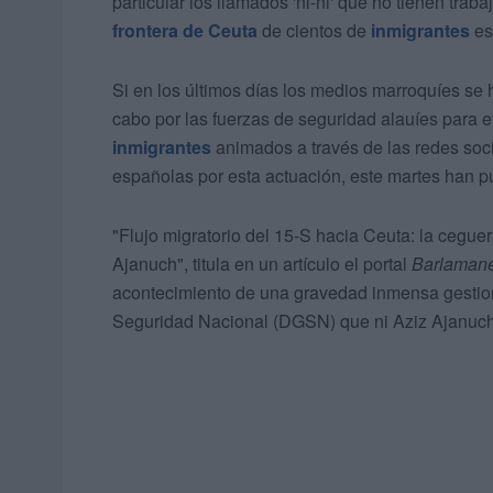
particular los llamados 'ni-ni' que no tienen trabaj
frontera de Ceuta
de cientos de
inmigrantes
es
Si en los últimos días los medios marroquíes se
cabo por las fuerzas de seguridad alauíes para e
inmigrantes
animados a través de las redes soci
españolas por esta actuación, este martes han pu
"Flujo migratorio del 15-S hacia Ceuta: la ceguer
Ajanuch", titula en un artículo el portal
Barlaman
acontecimiento de una gravedad inmensa gestion
Seguridad Nacional (DGSN) que ni Aziz Ajanuch