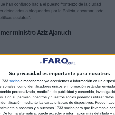
ue han confluido hacia el puesto fronterizo de la ciudad
 ser detectados o bloqueados por la Policía, encarnan todo
líticas sociales".
imer ministro Aziz Ajanuch
Su privacidad es importante para nosotros
 a Ceuta? ¿Y dónde está el Gobierno?", se pregunta por
s 1733
socios
almacenamos y/o accedemos a información en un disposit
a que lo ocurrido el fin de semana en la frontera con la
sonales, como identificadores únicos e información estándar enviada 
ntenido personalizado, medición de publicidad y contenido, investigaci
os.
Con su permiso, nosotros y nuestros socios podemos utilizar datos 
identificación mediante las características de dispositivos. Puede hacer
nte marroquíes" la motivación no era otra que "la
ntimiento a nosotros y a nuestros 1733 socios para que llevemos a ca
a este medio, que añade que "muy jóvenes, estos
. De forma alternativa, puede acceder a información más detallada y 