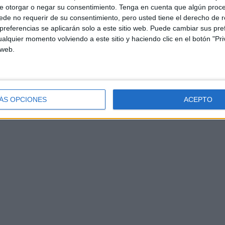
ra de los llamados por el término bárbaro de 'ni-ni' (sin
e otorgar o negar su consentimiento.
Tenga en cuenta que algún proc
de no requerir de su consentimiento, pero usted tiene el derecho de r
referencias se aplicarán solo a este sitio web. Puede cambiar sus pref
alquier momento volviendo a este sitio y haciendo clic en el botón "Pri
uerzas de seguridad marroquíes para evitar la entrada en
 web.
ente participó el fin de semana en un encuentro en
dedicara una sola palabra a estos acontecimientos ni
Marruecos se denomina como NEET) porque para el primer
acen "el paro endémico que asola el país o el sector
ÁS OPCIONES
ACEPTO