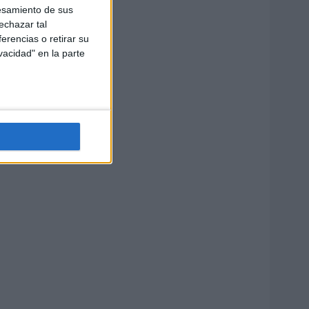
esamiento de sus
echazar tal
erencias o retirar su
vacidad" en la parte