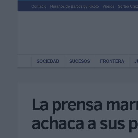
Contacto
Horarios de Barcos by Kikoto
Vuelos
Sorteo Cruz
SOCIEDAD
SUCESOS
FRONTERA
J
La prensa marr
achaca a sus p