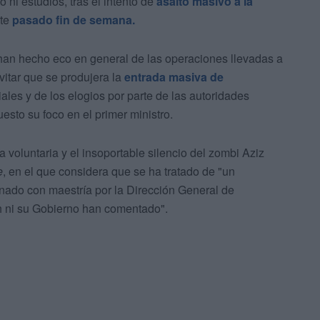
o ni estudios, tras el intento de
asalto masivo a la
te
pasado fin de semana.
 han hecho eco en general de las operaciones llevadas a
vitar que se produjera la
entrada masiva de
ales y de los elogios por parte de las autoridades
esto su foco en el primer ministro.
a voluntaria y el insoportable silencio del zombi Aziz
e
, en el que considera que se ha tratado de "un
ado con maestría por la Dirección General de
 ni su Gobierno han comentado".