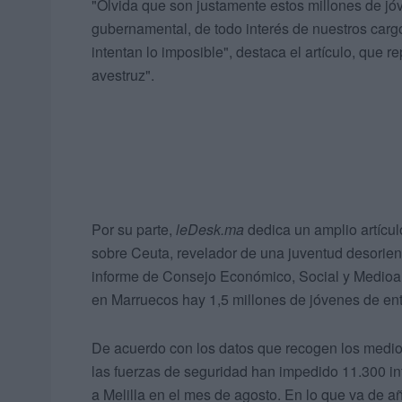
"Olvida que son justamente estos millones de jó
gubernamental, de todo interés de nuestros carg
intentan lo imposible", destaca el artículo, que r
avestruz".
Por su parte,
leDesk.ma
dedica un amplio artículo 
sobre Ceuta, revelador de una juventud desorient
informe de Consejo Económico, Social y Medioam
en Marruecos hay 1,5 millones de jóvenes de entr
De acuerdo con los datos que recogen los medios m
las fuerzas de seguridad han impedido 11.300 in
a Melilla en el mes de agosto. En lo que va de año