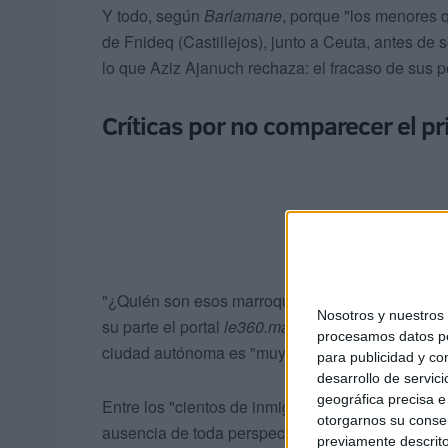
Y todo, según
Barlamane
, porque "los menores q
de Fnideq (Castillejos), junto a Ceuta, antes de
lo que Aziz Ajanuch rechaza: el fracaso de sus po
Críticas por no comparecer el pr
"¿Quién son esos marroquíes que intentan llegar
Nosotros y nuestro
su parte el portal
le360.ma
, que también consider
procesamos datos per
ciudad autónoma es "muy grave".
para publicidad y co
desarrollo de servici
geográfica precisa e 
Entre los "cientos de inmigrantes, mayoritariame
otorgarnos su conse
ausencia de toda perspectiva de futuro", destac
previamente descrito