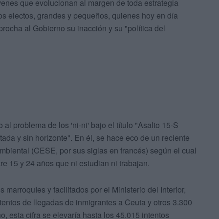
venes que evolucionan al margen de toda estrategia
os electos, grandes y pequeños, quienes hoy en día
eprocha al Gobierno su inacción y su "política del
al problema de los 'ni-ni' bajo el título "Asalto 15-S
ada y sin horizonte". En él, se hace eco de un reciente
biental (CESE, por sus siglas en francés) según el cual
e 15 y 24 años que ni estudian ni trabajan.
arroquíes y facilitados por el Ministerio del Interior,
tentos de llegadas de inmigrantes a Ceuta y otros 3.300
, esta cifra se elevaría hasta los 45.015 intentos