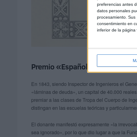
preferencias antes d
datos personales pue
procesamiento. Sus p
consentimiento en cu
inferior de la página
M
Premio «Español Incógnito»
En 1843, siendo Inspector de Ingenieros el Gene
«láminas de deuda», un capital de 40.000 reales
premiar a las clases de Tropa del Cuerpo de Ing
distingan en las escuelas teóricas y particularme
El donante manifestó expresamente «la irrevoca
sea ignorado», por lo que dio lugar a que la Fund