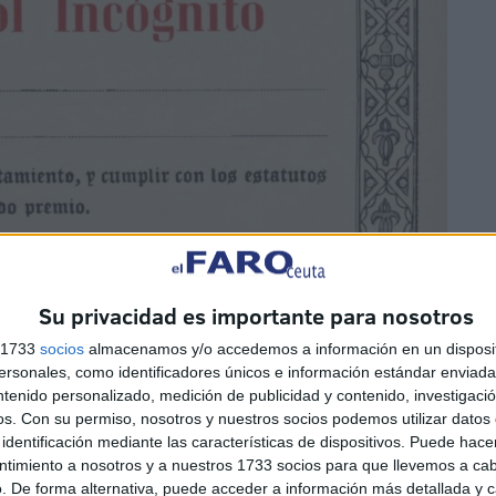
Su privacidad es importante para nosotros
s 1733
socios
almacenamos y/o accedemos a información en un disposit
sonales, como identificadores únicos e información estándar enviada 
ntenido personalizado, medición de publicidad y contenido, investigaci
os.
Con su permiso, nosotros y nuestros socios podemos utilizar datos 
identificación mediante las características de dispositivos. Puede hacer
ntimiento a nosotros y a nuestros 1733 socios para que llevemos a ca
. De forma alternativa, puede acceder a información más detallada y 