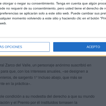
e otorgar o negar su consentimiento.
Tenga en cuenta que algún proc
de no requerir de su consentimiento, pero usted tiene el derecho de r
referencias se aplicarán solo a este sitio web. Puede cambiar sus pref
alquier momento volviendo a este sitio y haciendo clic en el botón "Pri
 web.
ÁS OPCIONES
ACEPTO
ral Zarco del Valle, un personaje anónimo suscribió en
 para que, con los intereses anuales, «se designen a
enieros, de sargento 1° incluso abajo, que más se
nte en la práctica».
ble condición a su modestia del derecho a que su mundo
ación y el Premio por él instituidos tomasen la