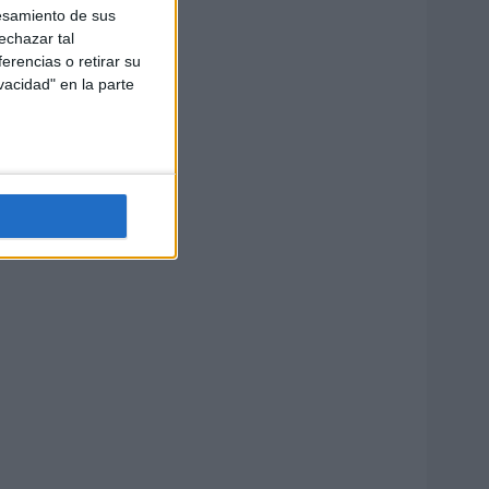
esamiento de sus
echazar tal
erencias o retirar su
vacidad" en la parte