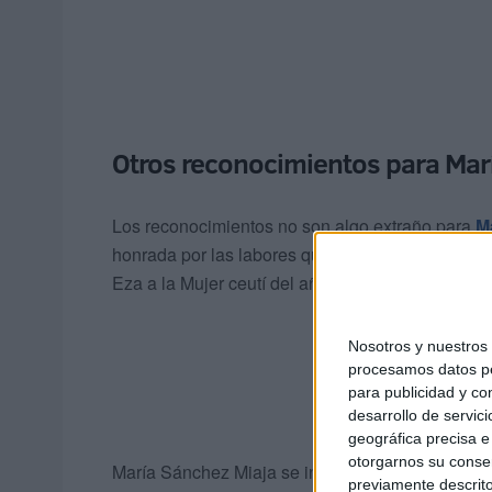
Otros reconocimientos para Mar
Los reconocimientos no son algo extraño para
M
honrada por las labores que desempeña. Un ejemp
Eza a la Mujer ceutí del año.
Nosotros y nuestro
procesamos datos per
para publicidad y co
desarrollo de servici
geográfica precisa e 
otorgarnos su conse
María Sánchez Miaja se incorporaba así al
cuadr
previamente descrito