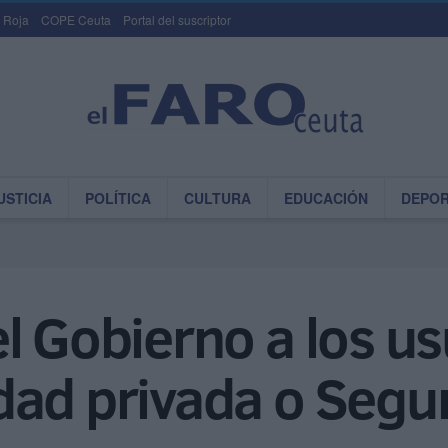
 Roja
COPE Ceuta
Portal del suscriptor
USTICIA
POLÍTICA
CULTURA
EDUCACIÓN
DEPO
l Gobierno a los us
dad privada o Segur