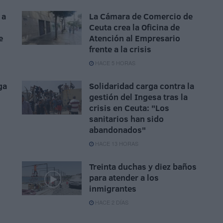
 a
La Cámara de Comercio de
Ceuta crea la Oficina de
e
Atención al Empresario
frente a la crisis
HACE 5 HORAS
ga
Solidaridad carga contra la
gestión del Ingesa tras la
crisis en Ceuta: "Los
sanitarios han sido
abandonados"
HACE 13 HORAS
Treinta duchas y diez baños
para atender a los
inmigrantes
HACE 2 DÍAS