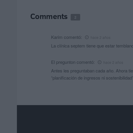
Comments
2
Karim
comentó:
hace 2 años
La clínica septem tiene que estar tembland
El pregunton
comentó:
hace 2 años
Antes les preguntaban cada año. Ahora tie
“planificación de ingresos ni sostenibilidad