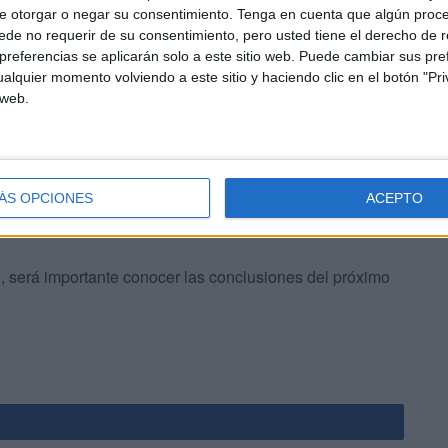
e otorgar o negar su consentimiento.
Tenga en cuenta que algún proc
 la segunda licitación, añade el Ministerio.
de no requerir de su consentimiento, pero usted tiene el derecho de r
referencias se aplicarán solo a este sitio web. Puede cambiar sus pref
del Sector Público existen mecanismos que garantizan la
alquier momento volviendo a este sitio y haciendo clic en el botón "Pri
 web.
el concierto vencido sea remplazado por otro.
ÁS OPCIONES
ACEPTO
n, será importante conocer las conclusiones del próximo