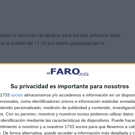
sierto el concurso de Muface para los dos próximos años
e la subida del 17,12 por ciento propuesta por el
nclinan cada vez más" por acudir a la sanidad pública,
to de abrir una reflexión sobre el modelo del
sparencia, equidad y sostenibilidad.
Su privacidad es importante para nosotros
s 1733
socios
almacenamos y/o accedemos a información en un disposit
sonales, como identificadores únicos e información estándar enviada 
ntenido personalizado, medición de publicidad y contenido, investigaci
os.
Con su permiso, nosotros y nuestros socios podemos utilizar datos 
identificación mediante las características de dispositivos. Puede hacer
ntimiento a nosotros y a nuestros 1733 socios para que llevemos a ca
. De forma alternativa, puede acceder a información más detallada y 
n la asistencia sanitaria asegurada hasta el 31 de enero,