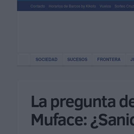
Contacto
Horarios de Barcos by Kikoto
Vuelos
Sorteo Cruz
SOCIEDAD
SUCESOS
FRONTERA
J
La pregunta de
Muface: ¿Sani