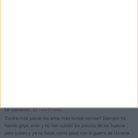
Comments
4
Ricardo
comentó:
hace 9 meses
Pero no era por culpa de lo de Ucrania...???
El observador
comentó:
hace 9 meses
Costbana 2'5 euros y subieron a 4'5... También la gripe? Y la
carne...? Y el pescado...? Y l a leche? Con los rojos, hambre y
piojos
Mi opinión
comentó:
hace 9 meses
Esto es la agenda 20-30 del pedro picapiedra
Mr
comentó:
hace 9 meses
Contra más pasan los años más tontos somos? Siempre ha
habido gripe aviar y no han subido los precios de los huevos
pero suben y ya no bajan como pasó con la guerra de Ucrania