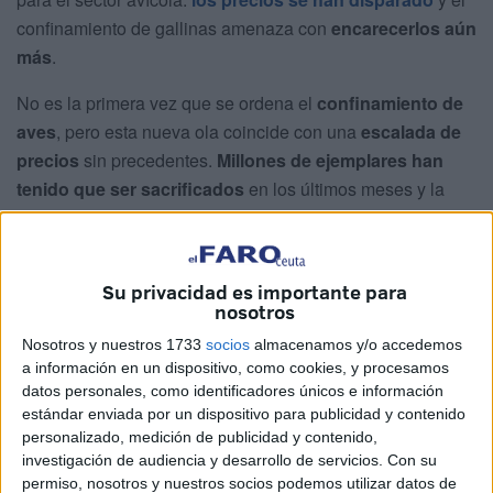
confinamiento de gallinas amenaza con
encarecerlos aún
más
.
No es la primera vez que se ordena el
confinamiento de
aves
, pero esta nueva ola coincide con una
escalada de
precios
sin precedentes.
Millones de ejemplares han
tenido que ser sacrificados
en los últimos meses y la
reducción del número de aves
ha provocado una caída
drástica de la producción tanto de carne de pollo como
de huevos
. Con
menos oferta
en el mercado, la
Su privacidad es importante para
demanda crece
y los precios se disparan.
nosotros
Nosotros y nuestros 1733
socios
almacenamos y/o accedemos
Según la
Organización de Consumidores y Usuarios
a información en un dispositivo, como cookies, y procesamos
(OCU)
,
la docena de huevos se ha encarecido un euro
datos personales, como identificadores únicos e información
en el último año y medio
, y solo en lo que llevamos de
estándar enviada por un dispositivo para publicidad y contenido
2025
su precio ha aumentado un 50%
. Si se compara
personalizado, medición de publicidad y contenido,
investigación de audiencia y desarrollo de servicios.
Con su
con lo que costaban hace cuatro años, el incremento
permiso, nosotros y nuestros socios podemos utilizar datos de
alcanza un 137%, una cifra que refleja la magnitud del