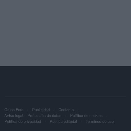
Grupo Faro
Publicidad
Contacto
Aviso legal – Protección de datos
Política de cookies
Política de privacidad
Política editorial
Términos de uso