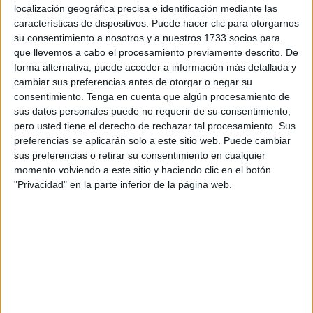
localización geográfica precisa e identificación mediante las
problema.
características de dispositivos. Puede hacer clic para otorgarnos
su consentimiento a nosotros y a nuestros 1733 socios para
Por su parte, la Asociación Española de Consumidores
que llevemos a cabo el procesamiento previamente descrito. De
pide rebajar el IVA de huevos y carne de pollo para ayudar
forma alternativa, puede acceder a información más detallada y
a los consumidores.
cambiar sus preferencias antes de otorgar o negar su
consentimiento.
Tenga en cuenta que algún procesamiento de
sus datos personales puede no requerir de su consentimiento,
El confinamiento de las gallinas: una
pero usted tiene el derecho de rechazar tal procesamiento. Sus
medida necesaria pero costosa
preferencias se aplicarán solo a este sitio web. Puede cambiar
sus preferencias o retirar su consentimiento en cualquier
momento volviendo a este sitio y haciendo clic en el botón
El
Ministerio de Agricultura, Pesca y Alimentación
"Privacidad" en la parte inferior de la página web.
(MAPA)
ha reforzado desde esta semana la
lucha contra
la gripe aviar
tras el sacrificio de más de dos millones de
aves en los últimos meses. Para frenar su avance, ha
ordenado el
confinamiento obligatorio
de aves de corral
en
1.199 municipios considerados zonas de especial
riesgo
.