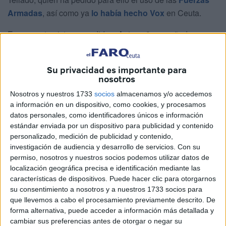
Armadas
, así como ya
lo había hecho
Vox
en Ceuta.
En una entrevista concedida a Antena 3 y reseñada por
EFE, Tellado se ha referido a las mafias que ponen en
peligro la vida de estas personas al tiempo de recalcar que
Su privacidad es importante para
el Gobierno “tiene medios para el control de las fronteras
nosotros
que no está utilizando”.
Nosotros y nuestros 1733
socios
almacenamos y/o accedemos
a información en un dispositivo, como cookies, y procesamos
El portavoz del PP
en el Congreso ha recalcado que la
datos personales, como identificadores únicos e información
defensa de las fronteras
es competencia del Gobierno y
estándar enviada por un dispositivo para publicidad y contenido
ha insistido en que este “tiene medios” para su control.
personalizado, medición de publicidad y contenido,
investigación de audiencia y desarrollo de servicios.
Con su
Según Tellado, se puede disponer de las Fuerzas
permiso, nosotros y nuestros socios podemos utilizar datos de
Armadas “para defender las fronteras y desplegar una
localización geográfica precisa e identificación mediante las
características de dispositivos. Puede hacer clic para otorgarnos
serie de embarcaciones que impidan la salida de cayucos
su consentimiento a nosotros y a nuestros 1733 socios para
de los países de origen y que lleguen a las costas
que llevemos a cabo el procesamiento previamente descrito. De
españolas”.
forma alternativa, puede acceder a información más detallada y
cambiar sus preferencias antes de otorgar o negar su