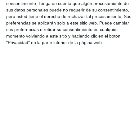
Marlaska califica la propuesta de
consentimiento.
Tenga en cuenta que algún procesamiento de
sus datos personales puede no requerir de su consentimiento,
"irresponsabilidad máxima"
pero usted tiene el derecho de rechazar tal procesamiento. Sus
preferencias se aplicarán solo a este sitio web. Puede cambiar
sus preferencias o retirar su consentimiento en cualquier
Las respuestas a los planteamientos del portavoz del PP
momento volviendo a este sitio y haciendo clic en el botón
en el Congreso no se han hecho esperar y una de las
"Privacidad" en la parte inferior de la página web.
réplicas ha sido la del ministro del Interior, Fernando
Grande-Marlaska, quien ha descalificado la propuesta.
Para Grande-Marlaska lo dicho por Tellado es una
“irresponsabilidad máxima”.
El titular del Ministerio del Interior ha acusado al partido de
Alberto Núñez Feijóo de “desconocimiento
en materia
migratoria
”.
Marlaska ha calificado las declaraciones de Tellado como
de “brocha gorda” que, además, “no aguantan un mínimo
debate serio”.