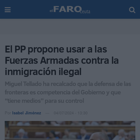
El PP propone usar a las
Fuerzas Armadas contra la
inmigración ilegal
Miguel Tellado ha recalcado que la defensa de las
fronteras es competencia del Gobierno y que
“tiene medios” para su control
Por
Isabel Jiménez
04/07/2024 - 13:30