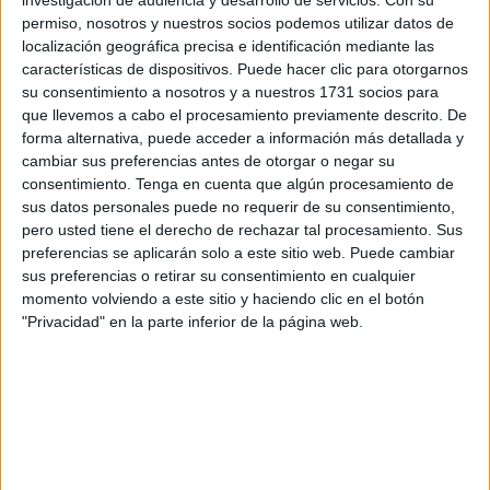
investigación de audiencia y desarrollo de servicios.
Con su
permiso, nosotros y nuestros socios podemos utilizar datos de
“La incorporación de estas prestaciones permitiría mejorar
localización geográfica precisa e identificación mediante las
la asistencia sanitaria,
evitar desplazamientos de
características de dispositivos. Puede hacer clic para otorgarnos
su consentimiento a nosotros y a nuestros 1731 socios para
pacientes oncológicos
y acercar a Ceuta al mismo nivel
que llevemos a cabo el procesamiento previamente descrito. De
de atención que el resto de comunidades autónomas,
forma alternativa, puede acceder a información más detallada y
siempre con la
dotación de recursos materiales
,
cambiar sus preferencias antes de otorgar o negar su
humanos y financieros necesarios”, expone el PP en una
consentimiento.
Tenga en cuenta que algún procesamiento de
sus datos personales puede no requerir de su consentimiento,
nota de prensa.
pero usted tiene el derecho de rechazar tal procesamiento. Sus
preferencias se aplicarán solo a este sitio web. Puede cambiar
El senador Abdelhakim Abdeselam defendió en la
sus preferencias o retirar su consentimiento en cualquier
Comisión de Sanidad del Senado la necesidad de avanzar
momento volviendo a este sitio y haciendo clic en el botón
hacia una verdadera equidad sanitaria territorial mediante
"Privacidad" en la parte inferior de la página web.
la
implantación en Ceuta de un servicio de
radioterapia
, el desarrollo de la medicina nuclear y la
incorporación de un equipo PET (Tomografía por Emisión
de Positrones).
“Se trata de
prestaciones fundamentales
para mejorar la