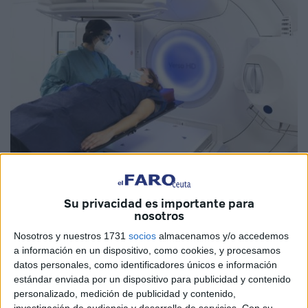
Imagen de archivo
Su privacidad es importante para
nosotros
Nosotros y nuestros 1731
socios
almacenamos y/o accedemos
a información en un dispositivo, como cookies, y procesamos
El PP
mantiene que Ceuta necesita alcanzar la
equidad
datos personales, como identificadores únicos e información
sanitaria
implantando la radioterapia
, la
medicina
estándar enviada por un dispositivo para publicidad y contenido
nuclear y el PET
. Así lo ha defendido en la comisión de
personalizado, medición de publicidad y contenido,
Sanidad del Senado, el popular
Abdelhakim Abdeselam
.