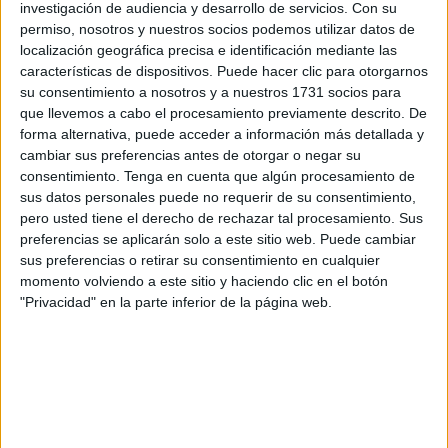
investigación de audiencia y desarrollo de servicios.
Con su
cabo un
"desmantelamiento progresivo"
de servicios en
permiso, nosotros y nuestros socios podemos utilizar datos de
el
Hospital Universitario de Ceuta
, con un total de
12
localización geográfica precisa e identificación mediante las
características de dispositivos. Puede hacer clic para otorgarnos
servicios sanitarios actualmente externalizados
, según
su consentimiento a nosotros y a nuestros 1731 socios para
sus cálculos, lo que está provocando que
un volumen
que llevemos a cabo el procesamiento previamente descrito. De
creciente de ciudadanos "no pueda ser atendido"
en
forma alternativa, puede acceder a información más detallada y
su hospital de referencia.
cambiar sus preferencias antes de otorgar o negar su
consentimiento.
Tenga en cuenta que algún procesamiento de
Entre los servicios que ya no se prestan íntegramente
sus datos personales puede no requerir de su consentimiento,
pero usted tiene el derecho de rechazar tal procesamiento. Sus
desde el propio hospital público, según el PP, se
preferencias se aplicarán solo a este sitio web. Puede cambiar
encuentran el
radiodiagnóstico (resonancias
sus preferencias o retirar su consentimiento en cualquier
magnéticas, TAC y ecografías)
, la punción tiroidea, la
momento volviendo a este sitio y haciendo clic en el botón
radioterapia, la hemodiálisis, la logopedia,
la psiquiatría
"Privacidad" en la parte inferior de la página web.
infantil
, las endoscopias digestivas, las
artroresonancias, los traslados sanitarios para
evacuaciones (ambulancias y helicóptero), la
neurofisiología clínica, el código ictus y determinadas
pruebas de laboratorio de análisis clínicos y anatomía