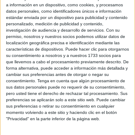
que los ceutíes sufren cada día".
a información en un dispositivo, como cookies, y procesamos
datos personales, como identificadores únicos e información
En este sentido, el PP ha descrito que la visita de Padilla
estándar enviada por un dispositivo para publicidad y contenido
personalizado, medición de publicidad y contenido,
se produce "ante un
sistema sanitario público
cuya
investigación de audiencia y desarrollo de servicios.
Con su
situación, en la práctica, se traduce en
saturación
,
falta
permiso, nosotros y nuestros socios podemos utilizar datos de
de profesionales
y
acumulación de consultas
localización geográfica precisa e identificación mediante las
pendientes
que los ciudadanos sufren de manera
características de dispositivos. Puede hacer clic para otorgarnos
su consentimiento a nosotros y a nuestros 1733 socios para
continua".
que llevemos a cabo el procesamiento previamente descrito. De
forma alternativa, puede acceder a información más detallada y
Una sanidad que es responsabilidad
cambiar sus preferencias antes de otorgar o negar su
directa del Ministerio
consentimiento.
Tenga en cuenta que algún procesamiento de
sus datos personales puede no requerir de su consentimiento,
pero usted tiene el derecho de rechazar tal procesamiento. Sus
Asimismo, los populares han recordado que la
sanidad de
preferencias se aplicarán solo a este sitio web. Puede cambiar
Ceuta
está gestionada directamente por el
Ministerio de
sus preferencias o retirar su consentimiento en cualquier
Sanidad
, que dirige
Mónica García
, a través del
Ingesa:
momento volviendo a este sitio y haciendo clic en el botón
"Privacidad" en la parte inferior de la página web.
"No hay grados intermedios de competencia: los
problemas existentes son responsabilidad exclusiva del