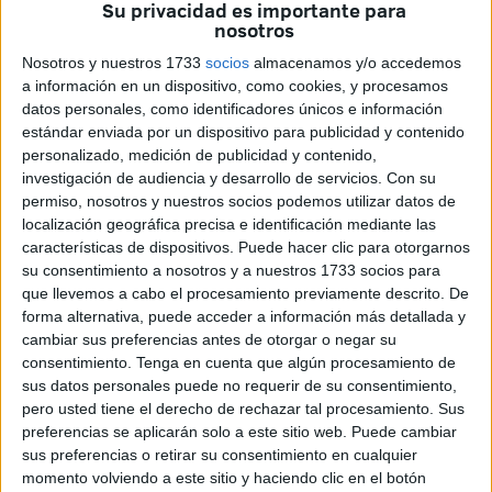
Su privacidad es importante para
su partido considera una
escasa implicación con el
nosotros
deporte inclusivo
y su falta de respuesta ante las
Nosotros y nuestros 1733
socios
almacenamos y/o accedemos
necesidades de las personas con discapacidad,
a información en un dispositivo, como cookies, y procesamos
especialmente en territorios como Ceuta y Melilla.
datos personales, como identificadores únicos e información
estándar enviada por un dispositivo para publicidad y contenido
Según ha informado en un comunicado el Partido Popular,
personalizado, medición de publicidad y contenido,
investigación de audiencia y desarrollo de servicios.
Con su
Abdeselam ha subrayado que
Ceuta registra una tasa de
permiso, nosotros y nuestros socios podemos utilizar datos de
personas con
discapacidad
superior al 11,3%,
mientras
localización geográfica precisa e identificación mediante las
que Melilla alcanza el 11,9%. Ante esas estadísticas, el
características de dispositivos. Puede hacer clic para otorgarnos
dirigente denuncia que “más de 9.000 personas tienen
su consentimiento a nosotros y a nuestros 1733 socios para
que llevemos a cabo el procesamiento previamente descrito. De
acreditada su condición de discapacidad en nuestra
forma alternativa, puede acceder a información más detallada y
ciudad, y aún quedan más de 1.500 expedientes
cambiar sus preferencias antes de otorgar o negar su
pendientes de resolver”. En su opinión, estos datos
consentimiento.
Tenga en cuenta que algún procesamiento de
evidencian una realidad que requiere atención urgente por
sus datos personales puede no requerir de su consentimiento,
pero usted tiene el derecho de rechazar tal procesamiento. Sus
parte del Estado.
preferencias se aplicarán solo a este sitio web. Puede cambiar
sus preferencias o retirar su consentimiento en cualquier
El senador ceutí ha lamentado que, pese a esta situación,
momento volviendo a este sitio y haciendo clic en el botón
el Gobierno de la nación siga desentendiéndose del