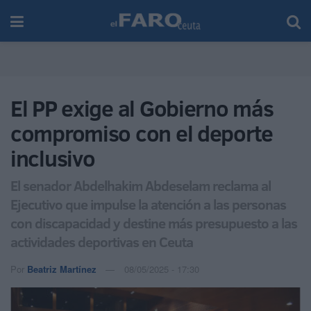
El PP exige al Gobierno más
compromiso con el deporte
inclusivo
El senador Abdelhakim Abdeselam reclama al
Ejecutivo que impulse la atención a las personas
con discapacidad y destine más presupuesto a las
actividades deportivas en Ceuta
Por
Beatriz Martínez
08/05/2025 - 17:30