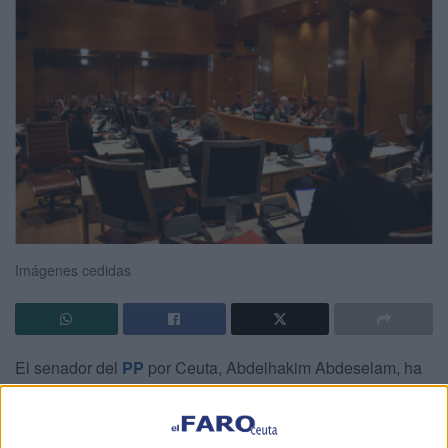
Imágenes cedidas
El senador del
PP
por Ceuta, Abdelhakim Abdeselam, ha
intervenido en la Comisión de Educación, Formación
Profesional y Deporte del la Cámara Alta en la que ha
lanzado “una contundente crítica al Gobierno” por lo que